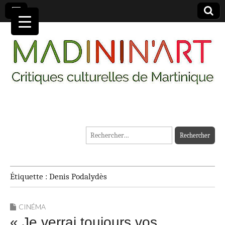
MADININ'ART
Rechercher :
Étiquette :
Denis Podalydès
CINÉMA
« Je verrai toujours vos