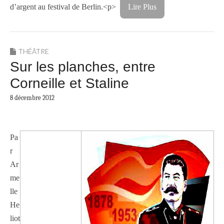
d’argent au festival de Berlin.<p>
Lire Plus
THÉÂTRE
Sur les planches, entre
Corneille et Staline
8 décembre 2012
Pa
r
Ar
me
lle
He
liot