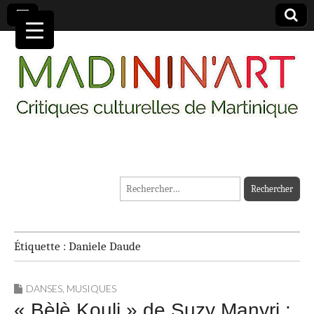
MADININ'ART
Rechercher :
Étiquette :
Daniele Daude
DANSES
,
MUSIQUES
« Bèlè Kouli » de Suzy Manyri :