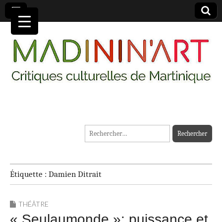
MADININ'ART
Rechercher :
Étiquette :
Damien Ditrait
THÉÂTRE
« Seulaumonde »: puissance et