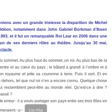
enions avec un grande tristesse la disparition de Michel
à l’Odéon, notamment dans John Gabriel Borkman d’Ibsen
93, et il fut un remarquable Roi Lear en 2006 dans une
un de ses derniers rôles au théâtre. Jusqu’au 30 mai,
ctacle.
 du sommet. Au plus haut du sommet, un roi. Au plus bas de la
centre et au cœur du pays ; le bâtard a grandi à l’ombre et à
son royaume et jette sa couronne à terre. Puis il sort. Et en
 un dehors, tel que nul roi n’en a encore connu. Quelque chose
i ressemblent peut-être au monde réel. Qu’est-ce à dire ?
passé ?
 erreur : il a voulu partager son pays entre ses trois filles en
imeraient.
<p>
Lire Plus