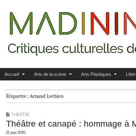
Main menu
Skip to content
MADININ'ART
Accueil
Arts de la scène
Arts Plastiques
Litté
Étiquette :
Arnaud Lechien
THÉÂTRE
Théâtre et canapé : hommage à Mi
21 mai 2020