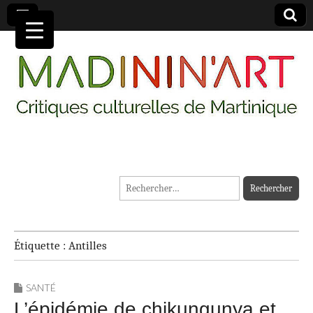
MADININ'ART
Rechercher :
Étiquette :
Antilles
SANTÉ
L’épidémie de chikungunya et