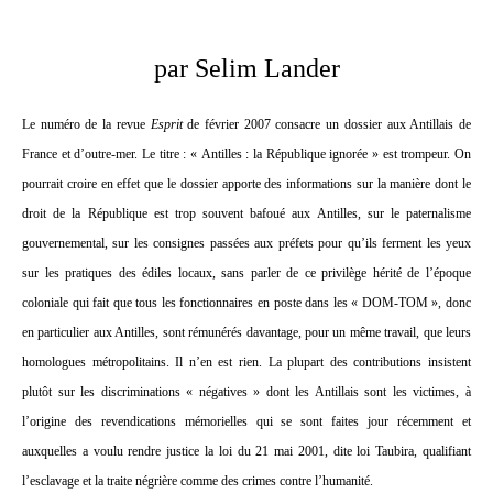
par Selim Lander
Le numéro de la revue
Esprit
de février 2007 consacre un dossier aux Antillais de
France et d’outre-mer. Le titre : « Antilles : la République ignorée » est trompeur. On
pourrait croire en effet que le dossier apporte des informations sur la manière dont le
droit de la République est trop souvent bafoué aux Antilles, sur le paternalisme
gouvernemental, sur les consignes passées aux préfets pour qu’ils ferment les yeux
sur les pratiques des édiles locaux, sans parler de ce privilège hérité de l’époque
coloniale qui fait que tous les fonctionnaires en poste dans les « DOM-TOM », donc
en particulier aux Antilles, sont rémunérés davantage, pour un même travail, que leurs
homologues métropolitains. Il n’en est rien. La plupart des contributions insistent
plutôt sur les discriminations « négatives » dont les Antillais sont les victimes, à
l’origine des revendications mémorielles qui se sont faites jour récemment et
auxquelles a voulu rendre justice la loi du 21 mai 2001, dite loi Taubira, qualifiant
l’esclavage et la traite négrière comme des crimes contre l’humanité.