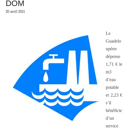
DOM
20 avril 2011
Le
Guadelo
upéen
dépense
1,71 € le
m3
d’eau
potable
et 2,23 €
s’il
bénéficie
d’un
service