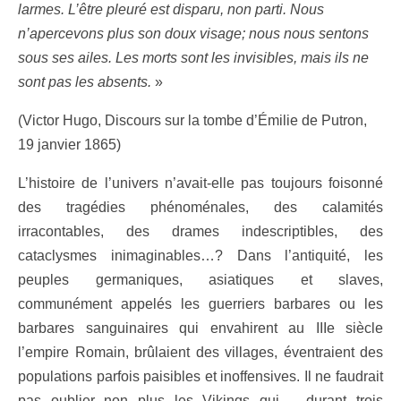
larmes. L’être pleuré est disparu, non parti. Nous
n’apercevons plus son doux visage; nous nous sentons
sous ses ailes. Les morts sont les invisibles, mais ils ne
sont pas les absents.
»
(Victor Hugo, Discours sur la tombe d’Émilie de Putron,
19 janvier 1865)
L’histoire de l’univers n’avait-elle pas toujours foisonné
des tragédies phénoménales, des calamités
irracontables, des drames indescriptibles, des
cataclysmes inimaginables…? Dans l’antiquité, les
peuples germaniques, asiatiques et slaves,
communément appelés les guerriers barbares ou les
barbares sanguinaires qui envahirent au IIIe siècle
l’empire Romain, brûlaient des villages, éventraient des
populations parfois paisibles et inoffensives. Il ne faudrait
pas oublier non plus les Vikings qui – durant trois