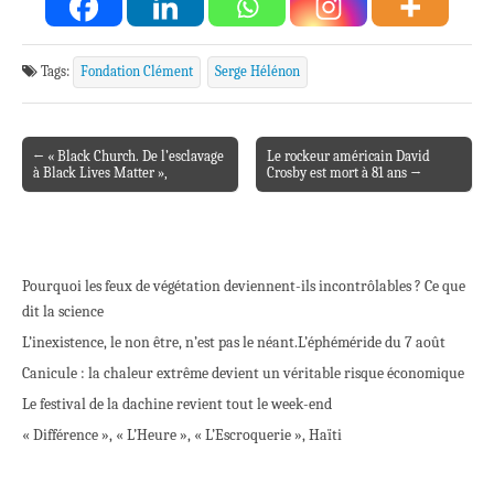
Tags:
Fondation Clément
Serge Hélénon
← « Black Church. De l’esclavage
Le rockeur américain David
Post navigation
à Black Lives Matter »,
Crosby est mort à 81 ans →
Pourquoi les feux de végétation deviennent-ils incontrôlables ? Ce que
dit la science
L’inexistence, le non être, n’est pas le néant.
L’éphéméride du 7 août
Canicule : la chaleur extrême devient un véritable risque économique
Le festival de la dachine revient tout le week-end
« Différence », « L’Heure », « L’Escroquerie », Haïti