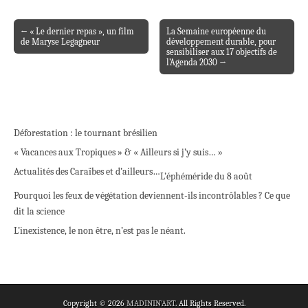
← « Le dernier repas », un film
La Semaine européenne du
Post navigation
de Maryse Legagneur
développement durable, pour
sensibiliser aux 17 objectifs de
l’Agenda 2030 →
Déforestation : le tournant brésilien
« Vacances aux Tropiques » & « Ailleurs si j’y suis… »
Actualités des Caraïbes et d’ailleurs…
L’éphéméride du 8 août
Pourquoi les feux de végétation deviennent-ils incontrôlables ? Ce que
dit la science
L’inexistence, le non être, n’est pas le néant.
Copyright © 2026
MADININ'ART
. All Rights Reserved.