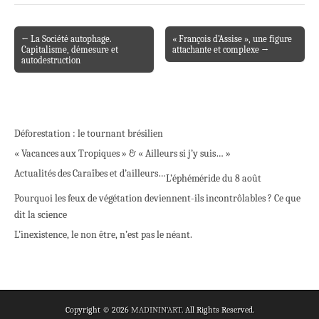
← La Société autophage.
« François d’Assise », une figure
Post navigation
Capitalisme, démesure et
attachante et complexe →
autodestruction
Déforestation : le tournant brésilien
« Vacances aux Tropiques » & « Ailleurs si j’y suis… »
Actualités des Caraïbes et d’ailleurs…
L’éphéméride du 8 août
Pourquoi les feux de végétation deviennent-ils incontrôlables ? Ce que
dit la science
L’inexistence, le non être, n’est pas le néant.
Copyright © 2026
MADININ'ART
. All Rights Reserved.