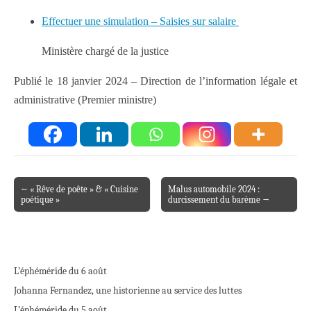
Effectuer une simulation – Saisies sur salaire
Ministère chargé de la justice
Publié le 18 janvier 2024 – Direction de l’information légale et
administrative (Premier ministre)
← « Rêve de poête » & « Cuisine
Malus automobile 2024 :
Post navigation
poétique »
durcissement du barème →
L’éphéméride du 6 août
Johanna Fernandez, une historienne au service des luttes
L’éphéméride du 5 août