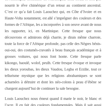
nourrir le rêve chimérique d’un retour au continent ancestral.
C’est ce qu’a fait Louis Laouchez qui, en Côte d’Ivoire et en
Haute-Volta notamment, est allé s’imprégner des couleurs et des
formes de l’Afrique, les a incorporées à son oeuve avant de nous
les rapporter, ici, en Martinique. Cette fresque que nous
découvrons et admirons déjà charrie, je dirais même charroie,
toute la force de l’Afrique profonde, pas celle des Nègres bénis-
oui-oui, des costumés-cravatés à beau français académique et à
grosses voitures, qui nous font honte. Cette fresque parle
kikongo, baoulé, wolof, peulh. Cette fresque évoque et invoque
les dieux yoroubas, les dieux Vaudou, Legba et Erzilie, tout ce
tellurisme mystique que les religions abrahamiques se sont
acharnées à détruire et dont les néo-colons à peau d’ébène se
chargent aujourd’hui de continuer la sale besogne.
Louis Laouchez nous émeut quand il marie le noir, le blanc et
l’ocre. Il en fait des couleurs fondamentales. Mais il sait aussi