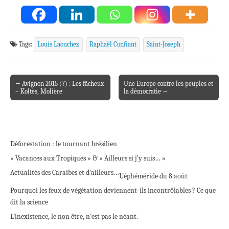
Tags:
Louis Laouchez
Raphaël Confiant
Saint-Joseph
← Avignon 2015 (7) : Les fâcheux
Une Europe contre les peuples et
Post navigation
– Koltès, Molière
la démocratie →
Déforestation : le tournant brésilien
« Vacances aux Tropiques » & « Ailleurs si j’y suis… »
Actualités des Caraïbes et d’ailleurs…
L’éphéméride du 8 août
Pourquoi les feux de végétation deviennent-ils incontrôlables ? Ce que
dit la science
L’inexistence, le non être, n’est pas le néant.