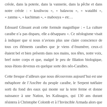
créole, dans la poterie, dans la vannerie, dans la pêche et dans
notre créole : « kouliwou », « balawou », « watalibi »,
« zanma », « kachiman », « mabouya » etc…
Edouard Glissant avait cette formule magnifique : « La culture
caraïbe n’a pas disparu, elle a désapparu ». Ce néologisme visait
à indiquer que si nous n’avions plus une claire conscience de
tous ces éléments caraïbes que je viens d’énumérer, ceux-ci
étaient bel et bien présents dans nos mains, nos têtes, notre voix,
bref notre corps et que, malgré le peu de filiation biologique,
nous étions devenus en quelque sorte des néo-Caraïbes.
Cette fresque d’ailleurs que nous découvrons aujourd’hui est une
métaphore de l’Ancêtre du peuple caraïbe, le Serpent tutélaire
sorti du fond des eaux qui monte sur la terre ferme et donne
naissance à une Nation, les Kalinagos, qui 130 ans durant
résistera à Christophe Colomb et à l’Invincible Armada alors que