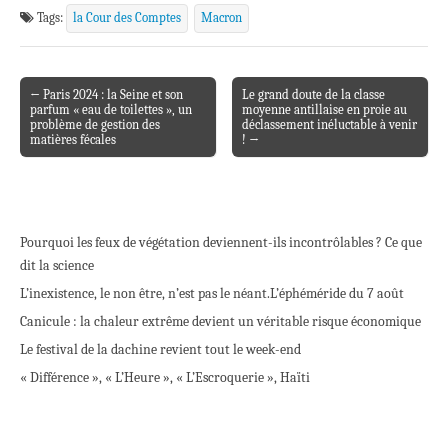
Tags:
la Cour des Comptes
Macron
← Paris 2024 : la Seine et son
Le grand doute de la classe
Post navigation
parfum « eau de toilettes », un
moyenne antillaise en proie au
problème de gestion des
déclassement inéluctable à venir
matières fécales
! →
Pourquoi les feux de végétation deviennent-ils incontrôlables ? Ce que
dit la science
L’inexistence, le non être, n’est pas le néant.
L’éphéméride du 7 août
Canicule : la chaleur extrême devient un véritable risque économique
Le festival de la dachine revient tout le week-end
« Différence », « L’Heure », « L’Escroquerie », Haïti