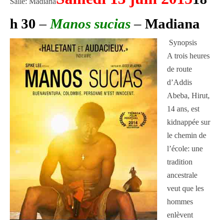
Salle: Madiana
h 30
–
Manos sucias
–
Madiana
Synopsis
A trois heures
de route
d’Addis
Abeba, Hirut,
14 ans, est
kidnappée sur
le chemin de
l’école: une
tradition
ancestrale
veut que les
hommes
enlèvent