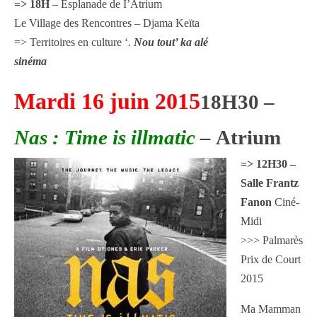
=> 18H
– Esplanade de I’Atrium
Le Village des Rencontres – Djama Keïta
=> Territoires en culture ‘.
Nou tout’ ka alé
sinéma
Mardi 16 juin 2015
18H30
–
Nas : Time is illmatic
–
Atrium
=> 12H30 –
Salle Frantz
Fanon
Ciné-
Midi
>>> Palmarès
Prix de Court
2015
Ma Mamman