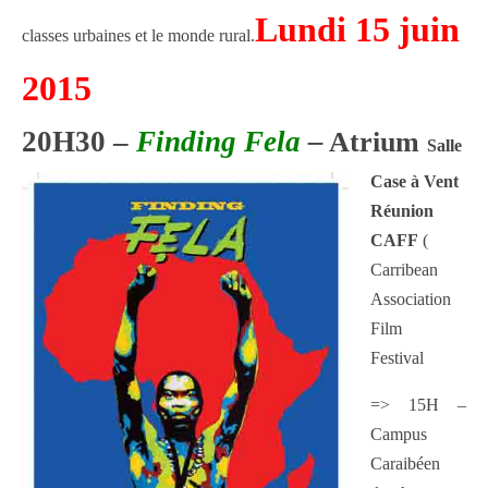
Lundi 15 juin
classes urbaines et le monde rural.
2015
20H30 –
Finding Fela
–
Atrium
Salle
Case à Vent
Réunion
CAFF
(
Carribean
Association
Film
Festival
=> 15H –
Campus
Caraibéen