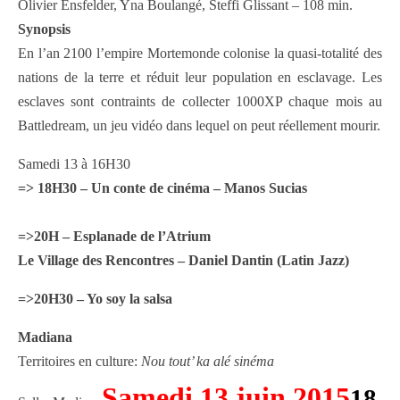
Olivier Ensfelder, Yna Boulangé, Steffi Glissant – 108 min.
Synopsis
En l’an 2100 l’empire Mortemonde colonise la quasi-totalité des
nations de la terre et réduit leur population en esclavage. Les
esclaves sont contraints de collecter 1000XP chaque mois au
Battledream, un jeu vidéo dans lequel on peut réellement mourir.
Samedi 13 à 16H30
=> 18H30
– Un conte de cinéma
– Manos Sucias
=>20H – Esplanade de l’Atrium
Le Village des Rencontres – Daniel Dantin (Latin Jazz)
=>
20H30 – Yo soy la salsa
Madiana
Territoires en culture:
Nou tout’ ka alé sinéma
Samedi 13 juin 2015
18