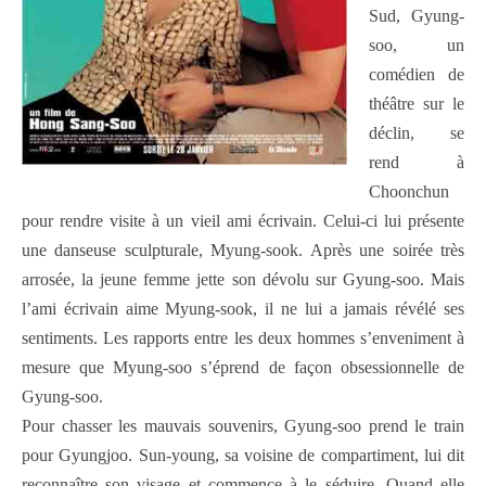
Sud, Gyung-
soo, un
comédien de
théâtre sur le
déclin, se
rend à
Choonchun
pour rendre visite à un vieil ami écrivain. Celui-ci lui présente
une danseuse sculpturale, Myung-sook. Après une soirée très
arrosée, la jeune femme jette son dévolu sur Gyung-soo. Mais
l’ami écrivain aime Myung-sook, il ne lui a jamais révélé ses
sentiments. Les rapports entre les deux hommes s’enveniment à
mesure que Myung-soo s’éprend de façon obsessionnelle de
Gyung-soo.
Pour chasser les mauvais souvenirs, Gyung-soo prend le train
pour Gyungjoo. Sun-young, sa voisine de compartiment, lui dit
reconnaître son visage et commence à le séduire. Quand elle