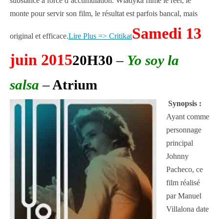
substance à force d’accumulation. Wladyka filme le réel, le
monte pour servir son film, le résultat est parfois bancal, mais
Samedi 13
original et efficace.
Lire Plus => Critikat
juin 2015
20H30
–
Yo soy la
salsa
–
Atrium
Synopsis :
Ayant comme
personnage
principal
Johnny
Pacheco, ce
film réalisé
par Manuel
Villalona date