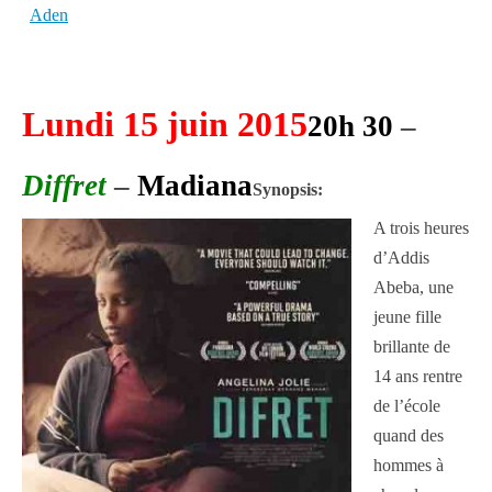
Aden
Lundi 15 juin 2015
20h 30
–
Diffret
–
Madiana
Synopsis:
A trois heures
d’Addis
Abeba, une
jeune fille
brillante de
14 ans rentre
de l’école
quand des
hommes à