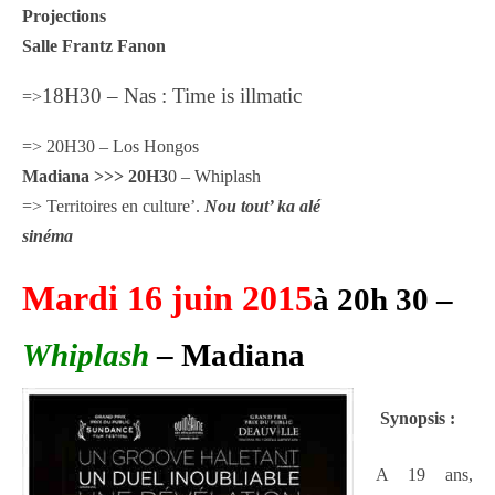
Projections
Salle Frantz Fanon
18H30
– Nas : Time is illmatic
=>
=> 20H30 – Los Hongos
Madiana >>> 20H3
0 – Whiplash
=> Territoires en culture’.
Nou tout’ ka alé
sinéma
Mardi 16 juin 2015
à 20h 30 –
Whiplash
– Madiana
Synopsis :
A 19 ans,