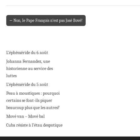
← Non, le Pape François n’est pas José Bové!
Post navigation
L’éphéméride du 6 août
Johanna Fernandez, une
historienne au service des
luttes
L’éphéméride du 5 août
Peau à moustiques : pourquoi
certains se font-ils piquer
beaucoup plus que les autres?
Mové van – Mové bal
Cuba résiste à l’étau despotique