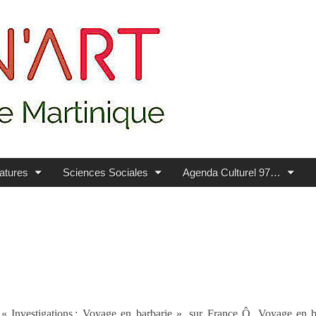
ratures
Sciences Sociales
Agenda Culturel 97…
« Investigations : Voyage en barbarie », sur France Ô. Voyage en ba