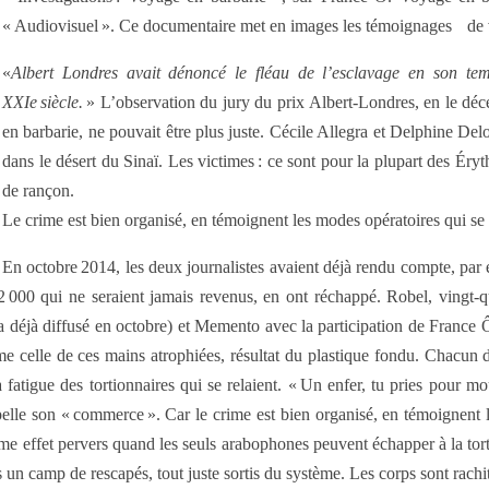
« Audiovisuel ». Ce documentaire met en images les témoignages de vi
«
Albert Londres avait dénoncé le fléau de l’esclavage en son tem
XXIe siècle.
» L’observation du jury du prix Albert-Londres, en le déce
en barbarie, ne pouvait être plus juste. Cécile Allegra et Delphine Delo
dans le désert du Sinaï. Les victimes : ce sont pour la plupart des Éry
de rançon.
Le crime est bien organisé, en témoignent les modes opératoires qui se 
En octobre 2014, les deux journalistes avaient déjà rendu compte, par é
000 qui ne seraient jamais revenus, en ont réchappé. Robel, vingt-qua
’a déjà diffusé en octobre) et Memento avec la participation de France 
celle de ces mains atrophiées, résultat du plastique fondu. Chacun dé
 fatigue des tortionnaires qui se relaient. « Un enfer, tu pries pour m
ppelle son « commerce ». Car le crime est bien organisé, en témoignent le
e effet pervers quand les seuls arabophones peuvent échapper à la tort
dans un camp de rescapés, tout juste sortis du système. Les corps sont rach