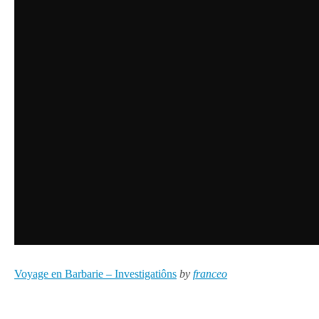
Voyage en Barbarie – Investigatiôns
by
franceo