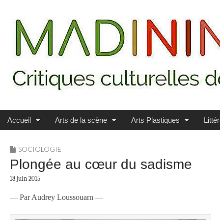
Main menu
Skip to content
MADININ'ART
Accueil
Arts de la scène
Arts Plastiques
Litté
SOCIOLOGIE
Plongée au cœur du sadisme
18 juin 2015
— Par Audrey Loussouarn —