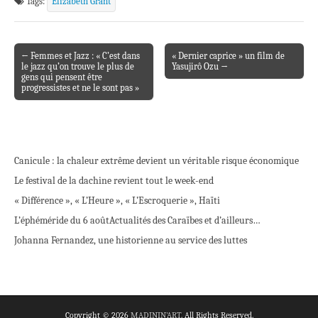
Tags:
Elizabeth Grant
← Femmes et Jazz : « C’est dans
« Dernier caprice » un film de
Post navigation
le jazz qu’on trouve le plus de
Yasujirô Ozu →
gens qui pensent être
progressistes et ne le sont pas »
Canicule : la chaleur extrême devient un véritable risque économique
Le festival de la dachine revient tout le week-end
« Différence », « L’Heure », « L’Escroquerie », Haïti
L’éphéméride du 6 août
Actualités des Caraïbes et d’ailleurs…
Johanna Fernandez, une historienne au service des luttes
Copyright © 2026
MADININ'ART
. All Rights Reserved.