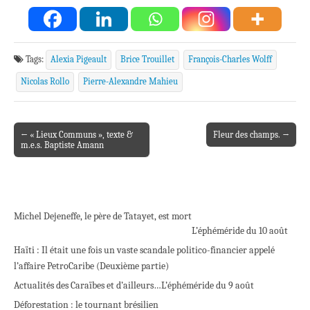
Tags:
Alexia Pigeault
Brice Trouillet
François-Charles Wolff
Nicolas Rollo
Pierre-Alexandre Mahieu
← « Lieux Communs », texte &
Fleur des champs. →
Post navigation
m.e.s. Baptiste Amann
Michel Dejeneffe, le père de Tatayet, est mort
L’éphéméride du 10 août
Haïti : Il était une fois un vaste scandale politico-financier appelé
l’affaire PetroCaribe (Deuxième partie)
Actualités des Caraïbes et d’ailleurs…
L’éphéméride du 9 août
Déforestation : le tournant brésilien