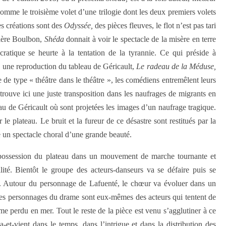
 comme le troisième volet d’une trilogie dont les deux premiers volets
es créations sont des
Odyssée,
des pièces fleuves, le flot n’est pas tari
rière Boulbon,
Shéda
donnait à voir le spectacle de la misère en terre
ocratique se heurte à la tentation de la tyrannie. Ce qui préside à
, une reproduction du tableau de Géricault,
Le radeau de la Méduse,
e de type « théâtre dans le théâtre », les comédiens entremêlent leurs
trouve ici une juste transposition dans les naufrages de migrants en
au de Géricault où sont projetées les images d’un naufrage tragique.
 le plateau. Le bruit et la fureur de ce désastre sont restitués par la
ie un spectacle choral d’une grande beauté.
t possession du plateau dans un mouvement de marche tournante et
lité. Bientôt le groupe des acteurs-danseurs va se défaire puis se
e. Autour du personnage de Lafuenté, le chœur va évoluer dans un
 Les personnages du drame sont eux-mêmes des acteurs qui tentent de
perdu en mer. Tout le reste de la pièce est venu s’agglutiner à ce
-et-vient dans le temps, dans l’intrigue et dans la distribution des