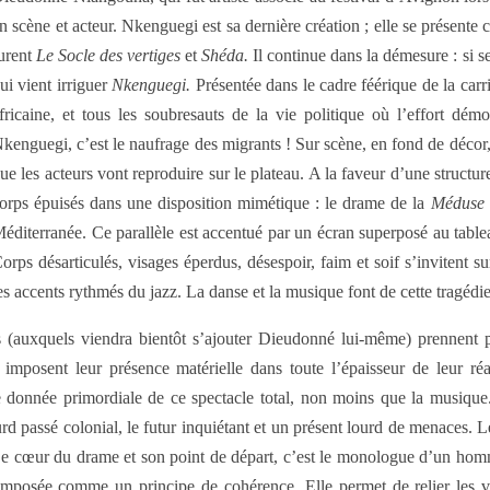
n scène et acteur. Nkenguegi est sa dernière création ; elle se présente
urent
Le Socle des vertiges
et
Shéda.
Il continue dans la démesure : si s
ui vient irriguer
Nkenguegi.
Présentée dans le cadre féérique de la car
fricaine, et tous les soubresauts de la vie politique où l’effort dém
kenguegi, c’est le naufrage des migrants ! Sur scène, en fond de décor
ue les acteurs vont reproduire sur le plateau. A la faveur d’une structur
orps épuisés dans une disposition mimétique : le drame de la
Méduse
éditerranée. Ce parallèle est accentué par un écran superposé au table
orps désarticulés, visages éperdus, désespoir, faim et soif s’invitent sur
 les accents rythmés du jazz. La danse et la musique font de cette tragéd
urs (auxquels viendra bientôt s’ajouter Dieudonné lui-même) prennen
 imposent leur présence matérielle dans toute l’épaisseur de leur réa
e donnée primordiale de ce spectacle total, non moins que la musiqu
urd passé colonial, le futur inquiétant et un présent lourd de menaces.
 cœur du drame et son point de départ, c’est le monologue d’un homme 
st imposée comme un principe de cohérence. Elle permet de relier les va