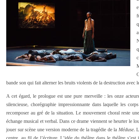
e
f
q
a
N
q
c
M
C
bande son qui fait alterner les bruits violents de la destruction avec
A cet égard, le prologue est une pure merveille : les onze acte
silencieuse, chorégraphie impressionnante dans laquelle les corps
recomposer au gré de la situation. Le mouvement choral reste un
échange musical et verbal. Dans ce drame viennent se heurter le lo
jouer sur scène une version moderne de la tragédie de la
Méduse.
Le
centre, au fil de l’écriture. L’idée du théâtre dans le théâtre s’e