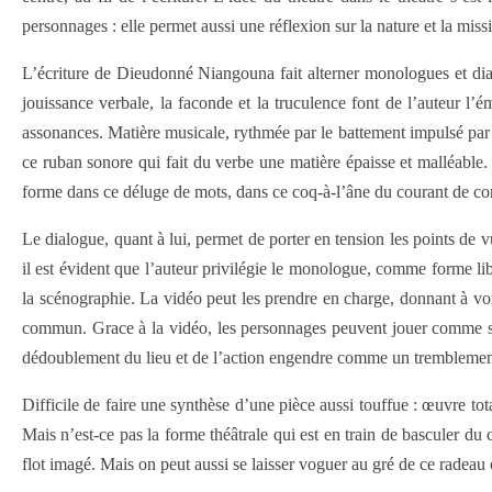
personnages : elle permet aussi une réflexion sur la nature et la miss
L’écriture de Dieudonné Niangouna fait alterner monologues et di
jouissance verbale, la faconde et la truculence font de l’auteur l
assonances. Matière musicale, rythmée par le battement impulsé par 
ce ruban sonore qui fait du verbe une matière épaisse et malléable.
forme dans ce déluge de mots, dans ce coq-à-l’âne du courant de co
Le dialogue, quant à lui, permet de porter en tension les points de v
il est évident que l’auteur privilégie le monologue, comme forme lib
la scénographie. La vidéo peut les prendre en charge, donnant à voi
commun. Grace à la vidéo, les personnages peuvent jouer comme s’il
dédoublement du lieu et de l’action engendre comme un tremblement 
Difficile de faire une synthèse d’une pièce aussi touffue : œuvre 
Mais n’est-ce pas la forme théâtrale qui est en train de basculer d
flot imagé. Mais on peut aussi se laisser voguer au gré de ce radeau 