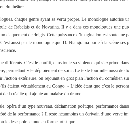
ion du théâtre.
alogues, chaque genre ayant sa vertu propre. Le monologue autorise un
’émule de Rabelais et de Novarina. Il y a dans ces monologues une pure
un claquement de doigts. Cette puissance d’imagination est soutenue pa
 C’est aussi par le monologue que D. Niangouna porte à la scène ses pro
nscience.
ue différents. C’est le conflit, dans toute sa violence qui s’exprime dans
re, permettant « le déploiement de soi ». Le texte fourmille aussi de di
r l’action extérieure, ou rejouant en gros plan l’action du comédien su
s étaient véritablement au Congo. « L’idée étant que c’est le personna
de la réalité qui ajoute au malaise du drame.
totale, opéra d’un type nouveau, déclamation poétique, performance dan
u côté de la performance ? Il reste néanmoins un écrivain d’une verve i
où le désespoir se mue en forme artistique.