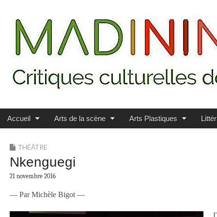
Main menu
Skip to content
MADININ'ART
Accueil
Arts de la scène
Arts Plastiques
Litté
THÉÂTRE
Nkenguegi
21 novembre 2016
— Par Michèle Bigot —
D