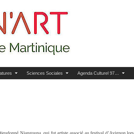
ratures
Sciences Sociales
Agenda Culturel 97…
ieudonné Niangouna, qui fut artiste associé au festival d’Avignon lors