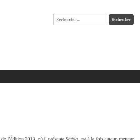
Rechercher :
 de l’édition 2013, où il présenta
Shéda,
est à la fois auteur, metteur