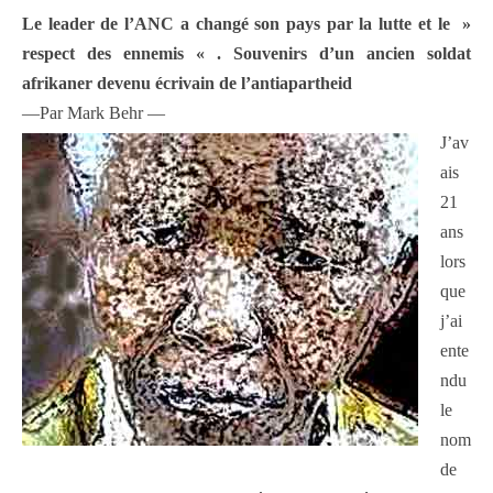
Le leader de l’ANC a changé son pays par la lutte et le »
respect des ennemis « . Souvenirs d’un ancien soldat
afrikaner devenu écrivain de l’antiapartheid
—Par Mark Behr —
J’av
ais
21
ans
lors
que
j’ai
ente
ndu
le
nom
de