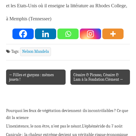
et les Etats-Unis où il enseigne la littérature au Rhodes College,
à Memphis (Tennessee)
Tags:
Nelson Mandela
← Filles et garçons : mêmes
Césaire & Picasso, Césaire &
Post navigation
jouets !
Lam à la Fondation Clément →
Pourquoi les feux de végétation deviennent-ils incontrôlables ? Ce que
dit la science
L’inexistence, le non être, n’est pas le néant.
L’éphéméride du 7 août
Canicule : la chaleur extrême devient un véritable risque économique