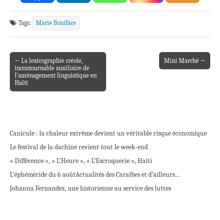
Tags:
Marie Boniface
← La lexicographie créole,
Mini Marché →
Post navigation
incontournable auxiliaire de
l’aménagement linguistique en
Haïti
Canicule : la chaleur extrême devient un véritable risque économique
Le festival de la dachine revient tout le week-end
« Différence », « L’Heure », « L’Escroquerie », Haïti
L’éphéméride du 6 août
Actualités des Caraïbes et d’ailleurs…
Johanna Fernandez, une historienne au service des luttes