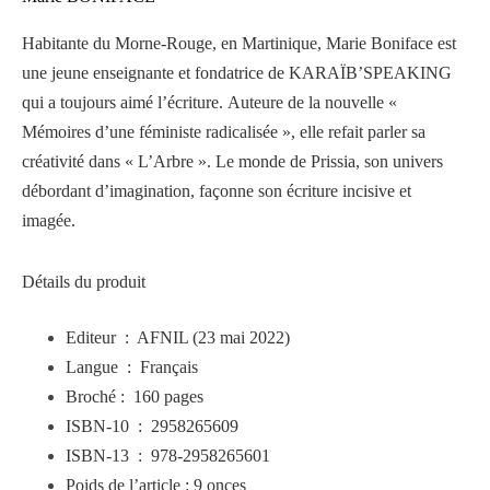
Habitante du Morne-Rouge, en Martinique, Marie Boniface est
une jeune enseignante et fondatrice de KARAÏB’SPEAKING
qui a toujours aimé l’écriture. Auteure de la nouvelle «
Mémoires d’une féministe radicalisée », elle refait parler sa
créativité dans « L’Arbre ». Le monde de Prissia, son univers
débordant d’imagination, façonne son écriture incisive et
imagée.
Détails du produit
Editeur ‏ :
‎ AFNIL (23 mai 2022)
Langue ‏ :
‎ Français
Broché :
‎ 160 pages
ISBN-10 ‏ :
‎ 2958265609
ISBN-13 ‏ :
‎ 978-2958265601
Poids de l’article :
9 onces