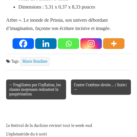
Dimensions :
5,31 x 0,37 x 8,33 pouces
Arbre ». Le monde de Prissia, son univers débordant
d’imagination, façonne son écriture incisive et imagée.
Tags:
Marie Boniface
← Fragilisées par l’inflation, les
Contre l’extême-droite… ( Suite)
Post navigation
classes moyennes redoutent la
→
paupérisation
Le festival de la dachine revient tout le week-end
L’éphéméride du 6 août