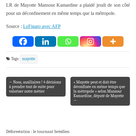
LR de Mayotte Mansour Kamardine a plaidé jeudi de son côté
pour un déconfinement en même temps que la métropole.
Source :
LeFigaro avec AFP
Tags:
mayotte
← Nous, auxiliaires ! 4 décisions
« Mayotte peut et doit être
Post navigation
à prendre tout de suite pour
déconfinée en même temps que
valoriser notre métier
la métropole » selon Mansour
Kamardine, député de Mayotte
→
Déforestation : le tournant brésilien