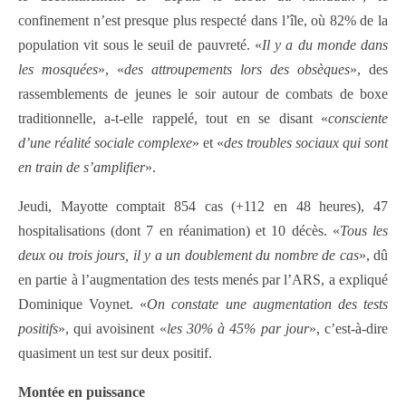
confinement n’est presque plus respecté dans l’île, où 82% de la
population vit sous le seuil de pauvreté. «
Il y a du monde dans
les mosquées
», «
des attroupements lors des obsèques
», des
rassemblements de jeunes le soir autour de combats de boxe
traditionnelle, a-t-elle rappelé, tout en se disant «
consciente
d’une réalité sociale complexe
» et «
des troubles sociaux qui sont
en train de s’amplifier
».
Jeudi, Mayotte comptait 854 cas (+112 en 48 heures), 47
hospitalisations (dont 7 en réanimation) et 10 décès. «
Tous les
deux ou trois jours, il y a un doublement du nombre de cas
», dû
en partie à l’augmentation des tests menés par l’ARS, a expliqué
Dominique Voynet. «
On constate une augmentation des tests
positifs
», qui avoisinent «
les 30% à 45% par jour
», c’est-à-dire
quasiment un test sur deux positif.
Montée en puissance