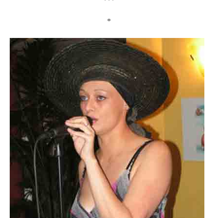
***
*