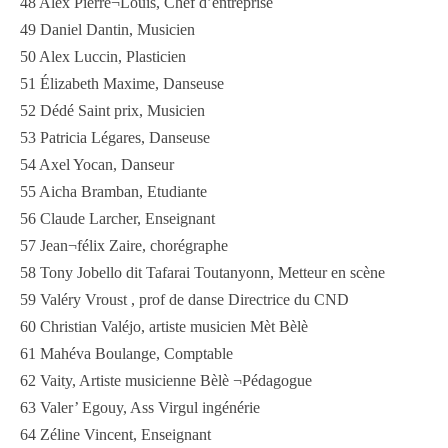
48 Alex Pierre¬Louis, Chef d’entreprise
49 Daniel Dantin, Musicien
50 Alex Luccin, Plasticien
51 Élizabeth Maxime, Danseuse
52 Dédé Saint prix, Musicien
53 Patricia Légares, Danseuse
54 Axel Yocan, Danseur
55 Aicha Bramban, Etudiante
56 Claude Larcher, Enseignant
57 Jean¬félix Zaire, chorégraphe
58 Tony Jobello dit Tafarai Toutanyonn, Metteur en scène
59 Valéry Vroust , prof de danse Directrice du CND
60 Christian Valéjo, artiste musicien Mèt Bèlè
61 Mahéva Boulange, Comptable
62 Vaity, Artiste musicienne Bèlè ¬Pédagogue
63 Valer’ Egouy, Ass Virgul ingénérie
64 Zéline Vincent, Enseignant