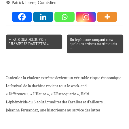
98 Patrick havre, Comédien
← FAIR GUADELOUPE: «
Du lepénisme rampant chez
Post navigation
CHAMBRES D’ARTISTES ».
quelques artistes martiniquais
→
Canicule : la chaleur extrême devient un véritable risque économique
Le festival de la dachine revient tout le week-end
« Différence », « L’Heure », « L’Escroquerie », Haïti
L’éphéméride du 6 août
Actualités des Caraïbes et d’ailleurs…
Johanna Fernandez, une historienne au service des luttes