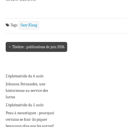
Tags:
Gary Klang
← Théâtre : publications de juin 2026
Post navigation
L’éphéméride du 6 août
Johanna Fernandez, une
historienne au service des
luttes
L’éphéméride du 5 août
Peau à moustiques : pourquoi
certains se font-ils piquer
beaucoup plus que les autres?