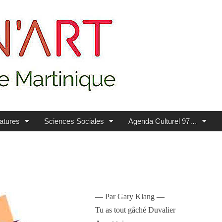
ratures
Sciences Sociales
Agenda Culturel 97…
— Par Gary Klang —
Tu as tout gâché Duvalier