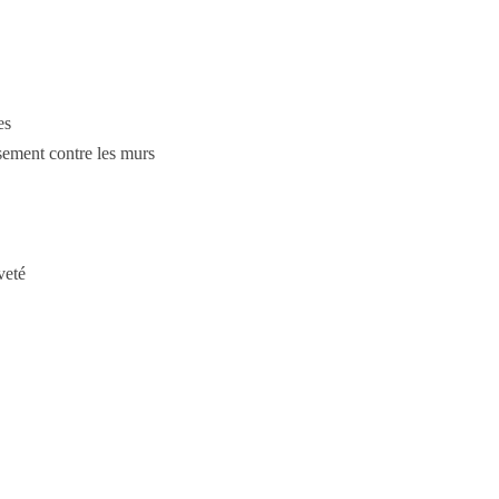
es
usement contre les murs
veté