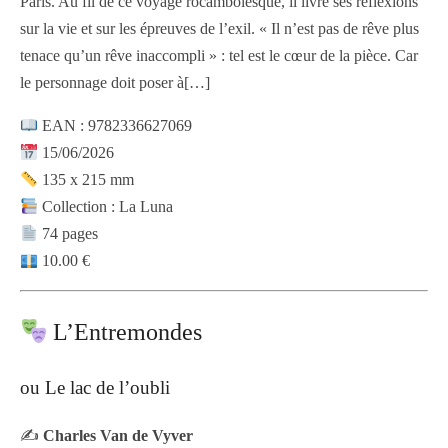
Paris. Au fil de ce voyage rocambolesque, il livre ses réflexions
sur la vie et sur les épreuves de l’exil. « Il n’est pas de rêve plus
tenace qu’un rêve inaccompli » : tel est le cœur de la pièce. Car
le personnage doit poser à
[…]
EAN : 9782336627069
15/06/2026
135 x 215 mm
Collection : La Luna
74 pages
10.00 €
L’Entremondes
ou Le lac de l’oubli
✍️
Charles Van de Vyver