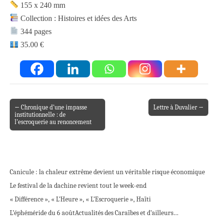
155 x 240 mm
Collection : Histoires et idées des Arts
344 pages
35.00 €
← Chronique d’une impasse
Lettre à Duvalier →
Post navigation
institutionnelle : de
l’escroquerie au renoncement
Canicule : la chaleur extrême devient un véritable risque économique
Le festival de la dachine revient tout le week-end
« Différence », « L’Heure », « L’Escroquerie », Haïti
L’éphéméride du 6 août
Actualités des Caraïbes et d’ailleurs…