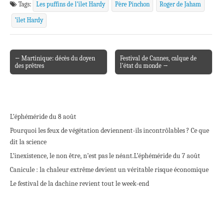
Tags:
Les puffins de l’îlet Hardy
Père Pinchon
Roger de Jaham
’îlet Hardy
← Martinique: décès du doyen
Festival de Cannes, calque de
Post navigation
des prêtres
l’état du monde →
L’éphéméride du 8 août
Pourquoi les feux de végétation deviennent-ils incontrôlables ? Ce que
dit la science
L’inexistence, le non être, n’est pas le néant.
L’éphéméride du 7 août
Canicule : la chaleur extrême devient un véritable risque économique
Le festival de la dachine revient tout le week-end