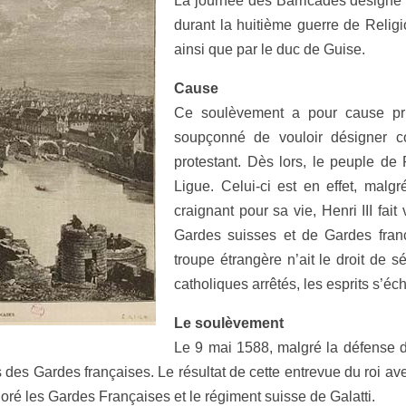
La journée des Barricades désigne 
durant la huitième guerre de Relig
ainsi que par le duc de Guise.
Cause
Ce soulèvement a pour cause prin
soupçonné de vouloir désigner c
protestant. Dès lors, le peuple de
Ligue. Celui-ci est en effet, malgr
craignant pour sa vie, Henri III fai
Gardes suisses et de Gardes franç
troupe étrangère n’ait le droit de s
catholiques arrêtés, les esprits s’éch
Le soulèvement
Le 9 mai 1588, malgré la défense du
es Gardes françaises. Le résultat de cette entrevue du roi avec
noré les Gardes Françaises et le régiment suisse de Galatti.