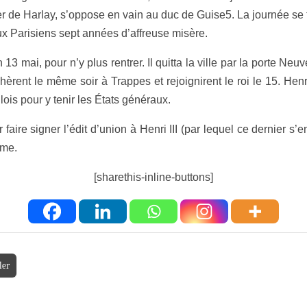
Ier de Harlay, s’oppose en vain au duc de Guise5. La journée se t
ux Parisiens sept années d’affreuse misère.
n 13 mai, pour n’y plus rentrer. Il quitta la ville par la porte 
rent le même soir à Trappes et rejoignirent le roi le 15. Henri 
is pour y tenir les États généraux.
 faire signer l’édit d’union à Henri III (par lequel ce dernier
ume.
[sharethis-inline-buttons]
ler