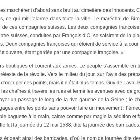
les marchèrent d’abord sans bruit au cimetière des Innocents. Ce 
iffres, ce qui mit l’alarme dans toute la ville. Le maréchal de
une de ces compagnies suisses. Les deux compagnies françoise
uatre suisses, conduites par François d’O, se saisirent de la p
s. Deux compagnies françoises qui étoient de service à la cour 
i fut ouverte, étant gardée par une compagnie françoise. »
eurs boutiques et courent aux armes. Le peuple s’assemble en t
étexte de la révolte. Vers le milieu du jour, sur l’avis des prépa
n d’occuper ces points, mais il n’était plus temps. Guy de Laval
 les chaînes à travers les rues et fermé les avenues avec de gr
 frayer un passage le long de la rive gauche de la Seine ; le c
agés entre les ponts sans pouvoir faire un mouvement ; l’émeu
simple baguette à la main, calme comme par magie la sédition et 
le fut la journée du 12 mai 1588, dite la journée des barricades
is érigeait ainsi des barricades, d’où le nom de journée dite de