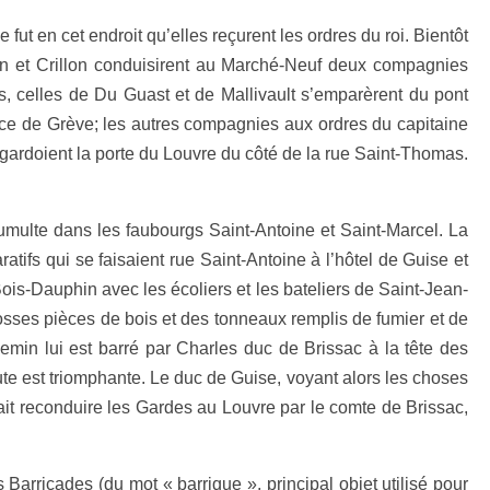
fut en cet endroit qu’elles reçurent les ordres du roi. Bientôt
 Biron et Crillon conduisirent au Marché-Neuf deux compagnies
s, celles de Du Guast et de Mallivault s’emparèrent du pont
lace de Grève; les autres compagnies aux ordres du capitaine
gardoient la porte du Louvre du côté de la rue Saint-Thomas.
umulte dans les faubourgs Saint-Antoine et Saint-Marcel. La
ratifs qui se faisaient rue Saint-Antoine à l’hôtel de Guise et
-Bois-Dauphin avec les écoliers et les bateliers de Saint-Jean-
osses pièces de bois et des tonneaux remplis de fumier et de
hemin lui est barré par Charles duc de Brissac à la tête des
te est triomphante. Le duc de Guise, voyant alors les choses
fait reconduire les Gardes au Louvre par le comte de Brissac,
.
s Barricades (du mot « barrique », principal objet utilisé pour