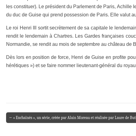
les constituer). Le président du Parlement de Paris, Achille 
du duc de Guise qui prend possession de Paris. Elle valut a
Le roi Henri III sortit secrètement de sa capitale le lendemai
rendit le lendemain à Chartres. Les Gardes françaises couchè
Normandie, se rendit au mois de septembre au château de Blo
Dès lors en position de force, Henri de Guise en profite pour
hérétiques ») et se faire nommer lieutenant-général du roya
← « Enchaînés », un série, créée par Alain Moreau et réalisée par Laure de But
Post navigation