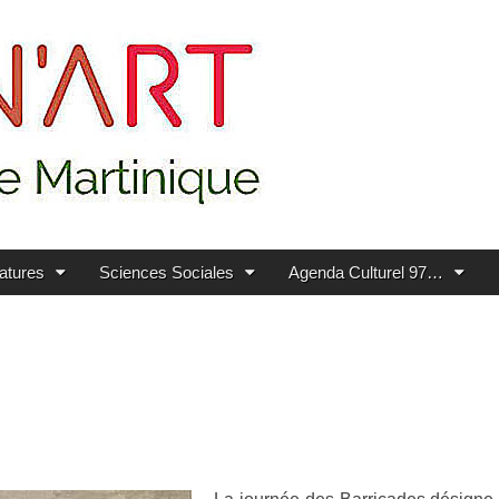
ratures
Sciences Sociales
Agenda Culturel 97…