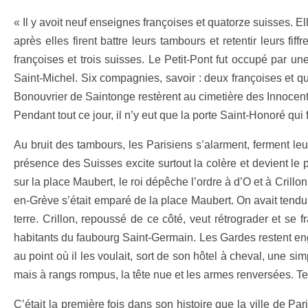
« Il y avoit neuf enseignes françoises et quatorze suisses. El
après elles firent battre leurs tambours et retentir leurs f
françoises et trois suisses. Le Petit-Pont fut occupé par 
Saint-Michel. Six compagnies, savoir : deux françoises et q
Bonouvrier de Saintonge restèrent au cimetière des Innocent
Pendant tout ce jour, il n’y eut que la porte Saint-Honoré qu
Au bruit des tambours, les Parisiens s’alarment, ferment l
présence des Suisses excite surtout la colère et devient le pr
sur la place Maubert, le roi dépêche l’ordre à d’O et à Crillo
en-Grève s’était emparé de la place Maubert. On avait tendu
terre. Crillon, repoussé de ce côté, veut rétrograder et se
habitants du faubourg Saint-Germain. Les Gardes restent eng
au point où il les voulait, sort de son hôtel à cheval, une 
mais à rangs rompus, la tête nue et les armes renversées. Tel
C’était la première fois dans son histoire que la ville de Par