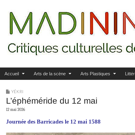
Main menu
Skip to content
MADININ'ART
Accueil
Arts de la scène
Arts Plastiques
Litté
YÉKRI
L’éphéméride du 12 mai
12 mai 2026
Journée des Barricades le 12 mai 1588