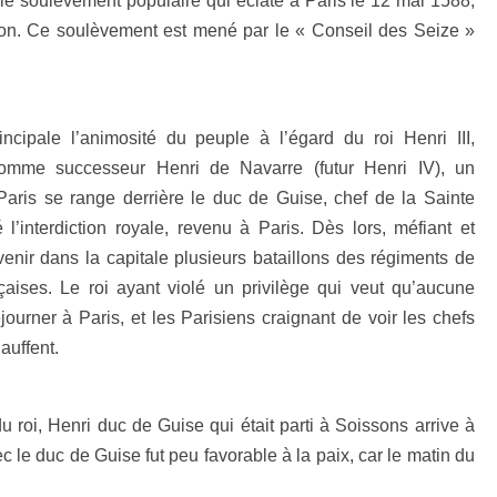
le soulèvement populaire qui éclate à Paris le 12 mai 1588,
ion. Ce soulèvement est mené par le « Conseil des Seize »
cipale l’animosité du peuple à l’égard du roi Henri III,
omme successeur Henri de Navarre (futur Henri IV), un
 Paris se range derrière le duc de Guise, chef de la Sainte
é l’interdiction royale, revenu à Paris. Dès lors, méfiant et
t venir dans la capitale plusieurs bataillons des régiments de
aises. Le roi ayant violé un privilège qui veut qu’aucune
éjourner à Paris, et les Parisiens craignant de voir les chefs
auffent.
 roi, Henri duc de Guise qui était parti à Soissons arrive à
 le duc de Guise fut peu favorable à la paix, car le matin du