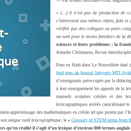
— Par Robert Berrouët-Oriol, linguiste
«
(…) il n’est pas de production de con
s’intéressent aux mêmes objets, faits et 
vérifiée par des collègues ou pairs com
ou sont pour le moins familiers de la d
sciences et leurs problèmes
: la frau
Jenneke Christiaens, Revue interdiscipli
Paru en Haïti dans Le Nouvelliste daté d
fasil gras ak bourad Inisyativ MIT-Ayit
d’enseignants préoccupés par la didactiq
à leur enseignement les apports de la le
manuels scolaires créoles et des le
lexicographiques avérés caractérisant le
ment-apprentissage des mathématiques en créole tel que promu par l’In
c son
unique outil lexicographique
,
le
«
Glossary of STEM terms from th
ors qu’en réalité il s’agit d’un lexique d’environ 800 termes anglai