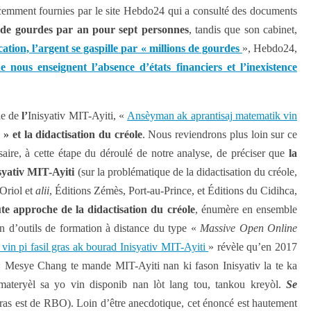
emment fournies par le site Hebdo24 qui a consulté des documents
s de gourdes par an pour sept personnes
, tandis que son cabinet,
ation, l’argent se gaspille par « millions de gourdes
», Hebdo24,
 nous enseignent l’absence d’états financiers et l’inexistence
cle de
l’
Inisyativ MIT-Ayiti, «
Ansèyman ak aprantisaj matematik vin
 » et la didactisation du créole
. Nous reviendrons plus loin sur ce
ssaire, à cette étape du déroulé de notre analyse, de préciser que
la
syativ MIT-Ayiti
(sur la problématique de la didactisation du créole,
Oriol et
alii
, Éditions Zémès, Port-au-Prince, et Éditions du Cidihca,
ute approche de la didactisation du créole
, énumère en ensemble
on d’outils de formation à distance du type «
Massive Open Online
in pi fasil gras ak bourad Inisyativ MIT-Ayiti
» révèle qu’en 2017
 « Mesye Chang te mande MIT-Ayiti nan ki fason Inisyativ la te ka
materyèl sa yo vin disponib nan lòt lang tou, tankou kreyòl.
Se
 gras est de RBO). Loin d’être anecdotique, cet énoncé est hautement