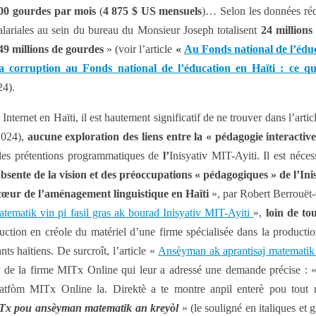
00 gourdes par mois
(
4 875 $ US mensuels
)… Selon les données réc
alariales au sein du bureau du Monsieur Joseph totalisent
24 million
49 millions de
gourdes
» (voir l’article
«
Au Fonds national de l’éduc
a corruption au Fonds national de l’éducation en Haïti : ce que
24).
Internet en Haïti, il est hautement significatif de ne trouver dans l’arti
2024),
aucune exploration des liens entre la
« pédagogie interactive
, les prétentions programmatiques de
l’
Inisyativ MIT-Ayiti. Il est néce
 absente de la vision et des préoccupations « pédagogiques » de
l’
Ini
 cœur de l’aménagement linguistique en Haïti
», par Robert Berrouët-
tematik vin pi fasil gras ak bourad Inisyativ MIT-Ayiti
»,
loin de to
duction en créole du matériel d’une firme spécialisée dans la producti
 haïtiens. De surcroît, l’article «
Ansèyman ak aprantisaj matematik v
eur de la firme MITx Online qui leur a adressé une demande précise :
latfòm MITx Online la. Direktè a te montre anpil enterè pou tout 
MITx pou ansèyman matematik an kreyòl
» (le souligné en italiques et