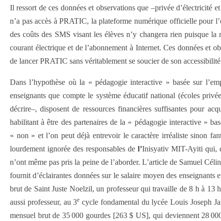
Il ressort de ces données et observations que –privée d’électricité et
n’a pas accès à PRATIC, la plateforme numérique officielle pour l’
des coûts des SMS visant les élèves n’y changera rien puisque la ma
courant électrique et de l’abonnement à Internet. Ces données et obs
de lancer PRATIC sans véritablement se soucier de son accessibilité 
Dans l’hypothèse où la « pédagogie interactive » basée sur l’em
enseignants que compte le système éducatif national (écoles privée
décrire–, disposent de ressources financières suffisantes pour acqu
habilitant à être des partenaires de la « pédagogie interactive » b
« non » et l’on peut déjà entrevoir le caractère irréaliste sinon fa
lourdement ignorée des responsables de
l’
Inisyativ MIT-Ayiti qui, 
n’ont même pas pris la peine de l’aborder. L’article de Samuel Céli
fournit d’éclairantes données sur le salaire moyen des enseignants et
brut de Saint Juste Noelzil, un professeur qui travaille de 8 h à 1
e
aussi professeur, au 3
cycle fondamental du lycée Louis Joseph Janvi
mensuel brut de 35 000 gourdes [263 $ US], qui deviennent 28 000