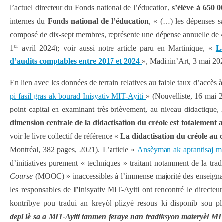
l’actuel directeur du Fonds national de l’éducation,
s’élève à
650 0
internes du
Fonds national de l’éducation
, « (…) les dépenses s
composé de dix-sept membres, représente une dépense annuelle de
er
1
avril 2024); voir aussi notre article paru en Martinique, «
L
d’audits comptables entre 2017 et 2024
», Madinin’Art, 3 mai 20
En lien avec les données de terrain relatives au faible taux d’accès à 
pi fasil gras ak bourad Inisyativ MIT-Ayiti
» (Nouvelliste, 16 mai 
point capital en examinant très brièvement, au niveau didactique
dimension centrale de la didactisation du créole est totalement
voir le livre collectif de référence «
La didactisation du créole au
Montréal, 382 pages, 2021). L’article «
Ansèyman ak aprantisaj ma
d’initiatives purement « techniques » traitant notamment de la tra
Course
(MOOC) » inaccessibles à l’immense majorité des enseignants
les responsables de
l’
Inisyativ MIT-Ayiti ont rencontré le direct
kontribye pou tradui an kreyòl plizyè resous ki disponib sou p
depi lè sa a MIT-Ayiti tanmen feraye nan tradiksyon materyèl 