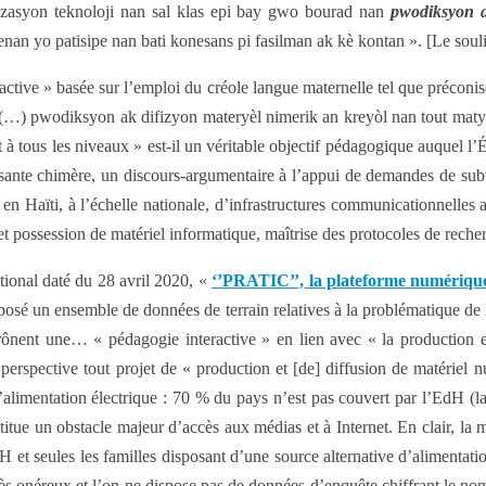
lizasyon teknoloji nan sal klas epi bay gwo bourad nan
pwodiksyon 
enan yo patisipe nan bati konesans pi fasilman ak kè kontan ». [Le soul
active » basée sur l’emploi du créole langue maternelle tel que préconi
« (…) pwodiksyon ak difizyon materyèl nimerik an kreyòl nan tout matyè 
à tous les niveaux » est-il un véritable objectif pédagogique auquel l’Ét
sante chimère, un discours-argumentaire à l’appui de demandes de subven
e en Haïti, à l’échelle nationale, d’infrastructures communicationnelles a
et possession de matériel informatique, maîtrise des protocoles de recher
tional daté du 28 avril 2020, «
‘’PRATIC’’, la plateforme numérique 
osé un ensemble de données de terrain relatives à la problématique de l
prônent une… « pédagogie interactive » en lien avec « la production e
perspective tout projet de « production et [de] diffusion de matériel n
 l’alimentation électrique : 70 % du pays n’est pas couvert par l’EdH (la
titue un obstacle majeur d’accès aux médias et à Internet. En clair, la 
 et seules les familles disposant d’une source alternative d’alimentation
rès onéreux et l’on ne dispose pas de données d’enquête chiffrant le nomb