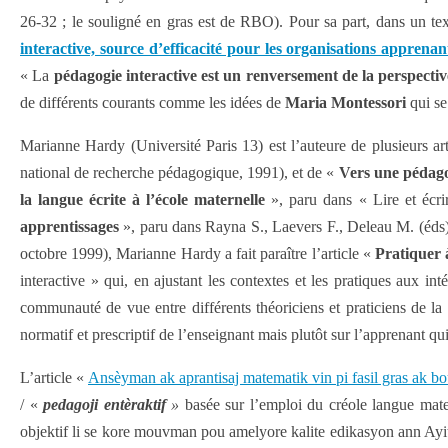
26-32 ; le souligné en gras est de RBO). Pour sa part, dans un te
interactive, source d’efficacité pour les organisations apprena
«
La
pédagogie interactive est un renversement de la perspecti
de différents courants comme les idées de
Maria Montessori
qui se
Marianne Hardy (Université Paris 13) est l’auteure de plusieurs art
national de recherche pédagogique, 1991), et de «
Vers
une pédago
la langue écrite à l’école maternelle
», paru dans « Lire et écr
apprentissages
», paru dans Rayna S., Laevers F., Deleau M. (éds)
octobre 1999), Marianne Hardy a fait paraître l’article «
Pratiquer 
interactive » qui, en ajustant les contextes et les pratiques aux i
communauté de vue entre différents théoriciens et praticiens de la «
normatif et prescriptif de l’enseignant mais plutôt sur l’apprenant qui
L’article «
Ansèyman ak aprantisaj matematik vin pi fasil gras ak b
/ «
pedagoji entèraktif
»
basée sur l’emploi du créole langue mater
objektif li se kore mouvman pou amelyore kalite edikasyon ann Ay