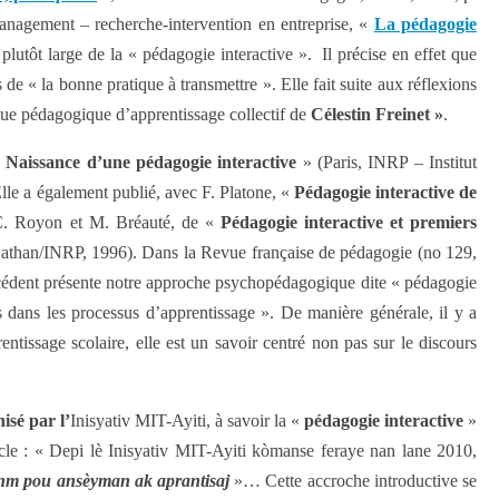
management – recherche-intervention en entreprise, «
La pédagogie
plutôt large de la « pédagogie interactive ». Il précise en effet que
s de « la bonne pratique à transmettre ». Elle fait suite aux réflexions
ique pédagogique d’apprentissage collectif de
Célestin Freinet »
.
«
Naissance d’une pédagogie
interactive
» (Paris, INRP – Institut
lle a également publié, avec F. Platone, «
Pédagogie interactive de
ec C. Royon et M. Bréauté, de «
Pédagogie interactive et premiers
, Nathan/INRP, 1996). Dans la Revue française de pédagogie (no 129,
écédent présente notre approche psychopédagogique dite « pédagogie
us dans les processus d’apprentissage ». De manière générale, il y a
entissage scolaire, elle est un savoir centré non pas sur le discours
isé par l’
Inisyativ MIT-Ayiti, à savoir la «
pédagogie interactive
»
ticle : « Depi lè Inisyativ MIT-Ayiti kòmanse feraye nan lane 2010,
anm pou ansèyman ak aprantisaj
»… Cette accroche introductive se