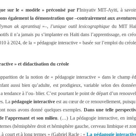
que sur le « modèle » préconisé par l’
Inisyativ MIT-Ayiti, à savoi
sons également la démonstration que –contrairement aux aventureu
èyman ak aprantisaj
»–,
l’unique outil lexicographique
du MIT Haiti
motifs il n’a jamais pu s’implanter en Haïti dans l’apprentissage, en créo
2010 à 2024, de la « pédagogie interactive » basée sur l’emploi du créol
active » et didactisation du créole
pparition de la notion de « pédagogie interactive » dans le champ éd
nfant aussi bien qu’adulte, est prodigieux, variable selon des données
a tendance à l’ou- blier. C’est pourtant le point de départ d’un renouve
es. La
pédagogie interactive
est au cœur de ce renouvellement, puisqu’e
dont nous avons donné quelques exemples.
Dans une telle perspecti
de l’apprenant et son milieu
. (…) La pédagogie interactive, en intég
internes (hémisphère droit et hémisphère gauche, cerveau limbique et zone
à court et à long termes » (Gabriel Racle : «
La pédagogie interactiv