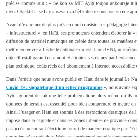
précise comme suit : « Se kon sa MIT-Ayiti toujou ankouraje iti
nivo. Objektif la se bay anseyan yo bèl kalite resous pou yo ede apr
Avant d’examiner de plus près en quoi consiste la « pédagogie inter
« infrastructurel », en Haïti, ses promoteurs entendent élaborer la 
diffusion de matériel numérique en créole dans toutes les matières et 
mettre en œuvre à l’échelle nationale ou est-il un OVNI, une sédui
objectif est-il garanti en amont et à toutes ses étapes par l’existenc
plan technique, coûts réels de l’abonnement à Internet, accessibilité 
Dans l’article que nous avons publié en Haïti dans le journal Le Na
Covid 19 : signalétique d’un échec programmé
», nous avons exp
Ayiti ignorent de fait une telle problématique alors même qu’ils 
données de terrain est essentiel pour bien comprendre et mettre en 
Ainsi, l’usager en Haïti est soumis à des restrictions drastiques de
impose dans la capitale et dans les zones urbaines de province cons
pas accès au courant électrique fourni de manière erratique par l’EdH
pourraient s’en prévaloir. Mais ces systèmes alternatifs demeurent t