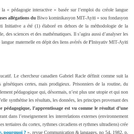
r la « pédagogie interactive » basée sur l’emploi du créole langue
ses allégations du
Biwo kominikasyon MIT-Ayiti « sou fondasyon
 Initiative a été (1) élaboré en dehors de la méthodologie de la
le, des sciences et des mathématiques. Il s’agira aussi d’analyser les
e langue maternelle en dépit des liens avérés de
l’
Inisyativ MIT-Ayiti
ucatif. Le chercheur canadien Gabriel Racle définit comme suit la
 génétiques certes, mais prodigieux. Prisonniers de la routine, du
llement pédagogique qui, désormais, n’est plus une utopie et qui non
lle synthétise les résultats, les données, les principes provenant des
ve pédagogique, l’apprentissage est vu comme le résultat d’une
rant dans l’enseignement les interrelations externes (environnement
s tertiaires du cortex, rythmes circadiens et rythmes ultradiens) crée
e, pourquoi ?
», revue Communication & langages, no 54, 1982, p.