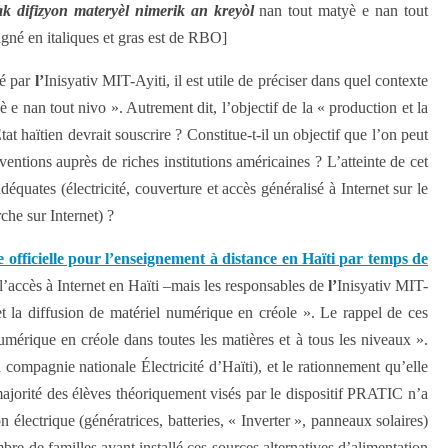
ak
difizyon materyèl nimerik an kreyòl
nan tout matyè e nan tout
igné en italiques et gras est de RBO]
sé par
l’
Inisyativ MIT-Ayiti, il est utile de préciser dans quel contexte
e nan tout nivo ». Autrement dit, l’objectif de la « production et la
at haïtien devrait souscrire ? Constitue-t-il un objectif que l’on peut
tions auprès de riches institutions américaines ? L’atteinte de cet
déquates (électricité, couverture et accès généralisé à Internet sur le
che sur Internet) ?
officielle pour l’enseignement à distance en Haïti par temps de
’accès à Internet en Haïti –mais les responsables de
l’
Inisyativ MIT-
t la diffusion de matériel numérique en créole ». Le rappel de ces
umérique en créole dans toutes les matières et à tous les niveaux ».
 compagnie nationale Électricité d’Haïti), et le rationnement qu’elle
majorité des élèves théoriquement visés par le dispositif PRATIC n’a
 électrique (génératrices, batteries, « Inverter », panneaux solaires)
re de familles ayant installé ces sources alternatives d’alimentation