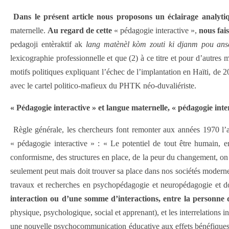
Dans le présent article nous proposons un éclairage analyti
maternelle.
Au regard de cette
« pédagogie interactive »,
nous fai
pedagoji entèraktif ak
lang matènèl kòm zouti ki djanm pou ans
lexicographie professionnelle et que (2) à ce titre et pour d’autres 
motifs politiques expliquant l’échec de l’implantation en Haïti, de 
avec le cartel politico-mafieux du PHTK néo-duvaliériste.
« Pédagogie interactive » et langue maternelle, « pédagogie inter
Règle générale, les chercheurs font remonter aux années 1970 l’a
« pédagogie interactive » : « Le potentiel de tout être humain, e
conformisme, des structures en place, de la peur du changement, on 
seulement peut mais doit trouver sa place dans nos sociétés modern
travaux et recherches en psychopédagogie et neuropédagogie et 
interaction ou d’une somme d’interactions, entre la personne 
physique, psychologique, social et apprenant), et les interrelations 
une nouvelle psychocommunication éducative aux effets bénéfiques 