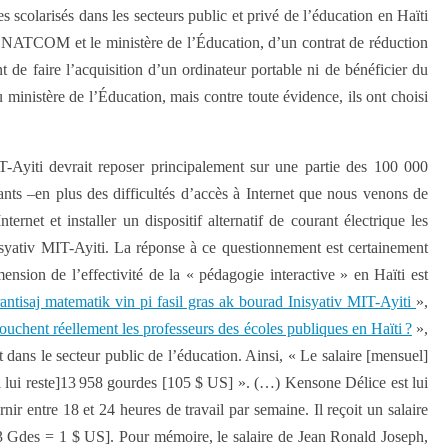
es scolarisés dans les secteurs public et privé de l’éducation en Haïti
la NATCOM et le ministère de l’Éducation, d’un contrat de réduction
 de faire l’acquisition d’un ordinateur portable ni de bénéficier du
 ministère de l’Éducation, mais contre toute évidence, ils ont choisi
T-Ayiti devrait reposer principalement sur une partie des 100 000
ants –en plus des difficultés d’accès à Internet que nous venons de
rnet et installer un dispositif alternatif de courant électrique les
isyativ MIT-Ayiti. La réponse à ce questionnement est certainement
ension de l’effectivité de la « pédagogie interactive » en Haïti est
tisaj matematik vin pi fasil gras ak bourad Inisyativ MIT-Ayiti
»,
uchent réellement les professeurs des écoles publiques en Haïti ?
»,
t dans le secteur public de l’éducation. Ainsi, « Le salaire [mensuel]
il lui reste]13 958 gourdes [105 $ US] ». (…) Kensone Délice est lui
ir entre 18 et 24 heures de travail par semaine. Il reçoit un salaire
3 Gdes = 1 $ US]. Pour mémoire, le salaire de Jean Ronald Joseph,