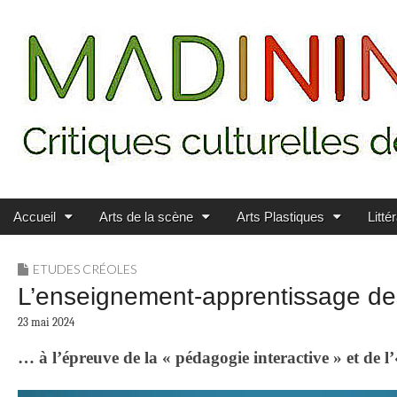
Main menu
Skip to content
MADININ'ART
Accueil
Arts de la scène
Arts Plastiques
Litté
ETUDES CRÉOLES
L’enseignement-apprentissage d
23 mai 2024
… à l’épreuve de la « pédagogie interactive » et de l’