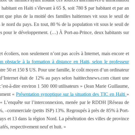
 habitant en Haïti s’élevant à 65 $, soit 780 $ par habitant et par an
 que plus de la moitié des familles haïtiennes vit sous le seuil de
 le nord du pays. En tout, 80 % de la population vit sous le seuil de
 pour le développement. (…) À Port-au-Prince, deux habitants sur
 et écoliers, non seulement n’ont pas accès à Internet, mais encore et
 obstacle à la formation à distance en Haïti, selon le professeur
entre 50 et 150 $ US. Pour une famille, le coût moyen d’un ordinateur
d’Internet était de 12% au pays selon haititechnews.com citant une
’est-à-dire environ 1 500 000 utilisateurs » (Jean Marie Guillaume,
cument «
Présentation synoptique sur la situation des TIC en Haïti
»
 « L’enquête sur l’interconnexion, menée par le RDDH [Réseau de
19%, –commerciale (petits ISP) 13%. Regroupés à près de 85% à Port-
ys et 13 dans la région Nord. La pénétration des villes de province
cafés, respectivement neuf et huit. »