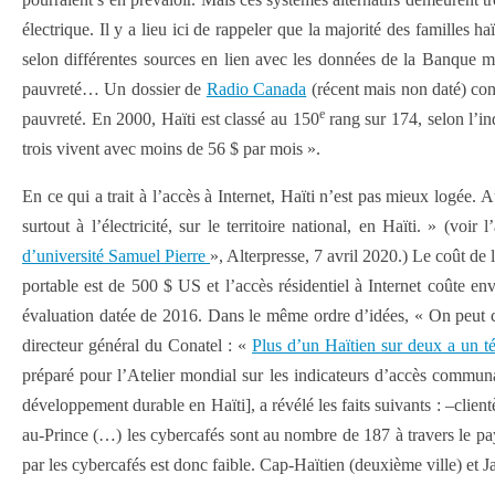
électrique. Il y a lieu ici de rappeler que la majorité des familles 
selon différentes sources en lien avec les données de la Banque mo
pauvreté… Un dossier de
Radio Canada
(récent mais non daté) cons
e
pauvreté. En 2000, Haïti est classé au 150
rang sur 174, selon l’
trois vivent avec moins de 56 $ par mois ».
En ce qui a trait à l’accès à Internet, Haïti n’est pas mieux logée. 
surtout à l’électricité, sur le territoire national, en Haïti. » (voir l
d’université Samuel Pierre
», Alterpresse, 7 avril 2020.) Le coût de
portable est de 500 $ US et l’accès résidentiel à Internet coûte 
évaluation datée de 2016. Dans le même ordre d’idées, « On peut co
directeur général du Conatel : «
Plus d’un Haïtien sur deux a un t
préparé pour l’Atelier mondial sur les indicateurs d’accès commu
développement durable en Haïti], a révélé les faits suivants : –c
au-Prince (…) les cybercafés sont au nombre de 187 à travers le pay
par les cybercafés est donc faible. Cap-Haïtien (deuxième ville) et J