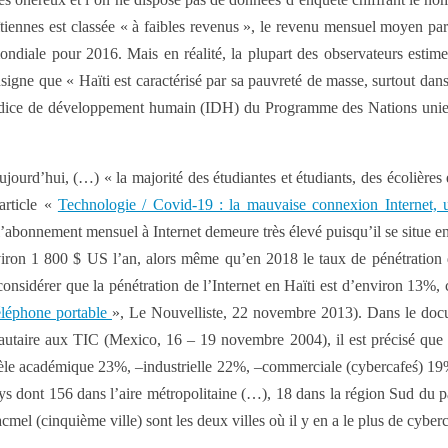
haïtiennes est classée « à faibles revenus », le revenu mensuel moyen par
ndiale pour 2016. Mais en réalité, la plupart des observateurs estiment
igne que « Haïti est caractérisé par sa pauvreté de masse, surtout dans
indice de développement humain (IDH) du Programme des Nations unies
Aujourd’hui, (…) « la majorité des étudiantes et étudiants, des écolières
’article «
Technologie / Covid-19 : la mauvaise connexion Internet, un
 l’abonnement mensuel à Internet demeure très élevé puisqu’il se situe 
environ 1 800 $ US l’an, alors même qu’en 2018 le taux de pénétration 
nsidérer que la pénétration de l’Internet en Haïti est d’environ 13%, c
éléphone portable
», Le Nouvelliste, 22 novembre 2013). Dans le do
nautaire aux TIC (Mexico, 16 – 19 novembre 2004), il est précisé que
lientèle académique 23%, –industrielle 22%, –commerciale (cybercafeś) 
s dont 156 dans l’aire métropolitaine (…), 18 dans la région Sud du pa
acmel (cinquième ville) sont les deux villes où il y en a le plus de cyber