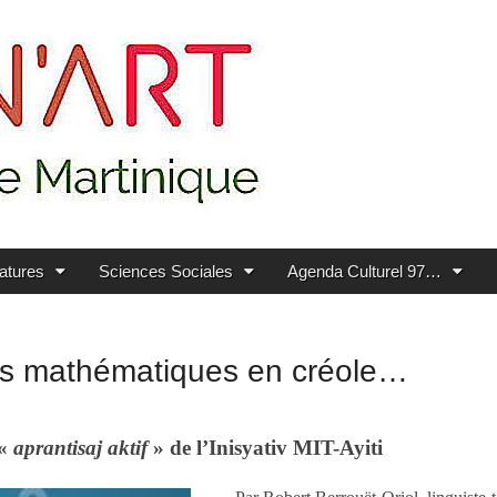
ratures
Sciences Sociales
Agenda Culturel 97…
es mathématiques en créole…
«
aprantisaj aktif
»
de l’
Inisyativ MIT-Ayiti