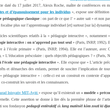
xte daté du 17 juillet 2017, Alexis Roche, maître de conférences en 
ntes et d’épanouissement pour les individus
», expose une définition 
ve pédagogique classique
: on part de ce que l’ « autre sait » et non pa
 focalise plus sur l’apprentissage individuel [et] surtout [sur la] dynam
icles scientifiques relatifs à la « pédagogie interactive », notamment 
gie interactive : on n’apprend pas tout seul
» (Paris, INRP, 1992). E
ire à l’école primaire » (Paris, INRP, 1994). Elle est l’auteure, av
, « L’éducation préscolaire : quels objectifs pédagogiques ? » (Paris
à l’école une pédagogie interactive
». Elle expose que « L’article pr
ntérêts et démarches des enfants, permet de susciter l’implication de to
 pédagogie interactive » : celle-ci est un construit en contexte d’appr
 co-construit les savoirs et les connaissances.
ourad Inisyativ MIT-Ayiti
» expose qu’il existerait un
« modèle » précon
nelle. Cette assertion se donne à lire dès la première phrase de l’ar
iti sou fondasyon
pedagoji entèraktif
ak
lang matènèl
kòm zouti ki dj