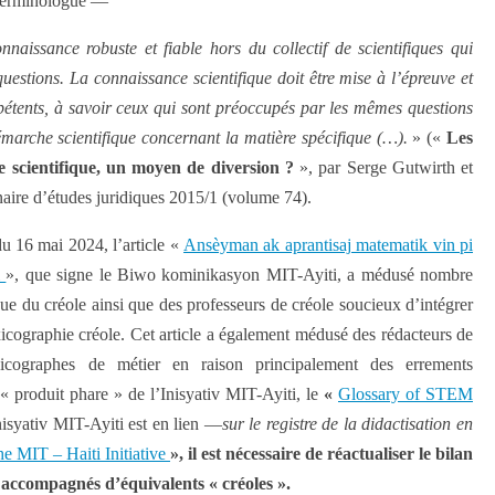
-terminologue —
naissance robuste et fiable hors du collectif de scientifiques qui
questions. La connaissance scientifique doit être mise à l’épreuve et
pétents, à savoir ceux qui sont préoccupés par les mêmes questions
émarche scientifique concernant la matière spécifique (…).
» («
Les
de scientifique, un moyen de diversion ?
», par Serge Gutwirth et
naire d’études juridiques 2015/1 (volume 74).
u 16 mai 2024, l’article «
Ansèyman ak aprantisaj matematik vin pi
i
», que signe le Biwo kominikasyon MIT-Ayiti, a médusé nombre
ue du créole ainsi que des professeurs de créole soucieux d’intégrer
xicographie créole. Cet article a également médusé des rédacteurs de
xicographes de métier en raison principalement des errements
 « produit phare » de l’Inisyativ MIT-Ayiti, le
«
Glossary of STEM
isyativ MIT-Ayiti est en lien —
sur le registre de la didactisation en
e MIT – Haiti Initiative
», il est nécessaire de réactualiser le bilan
s accompagnés d’équivalents « créoles ».