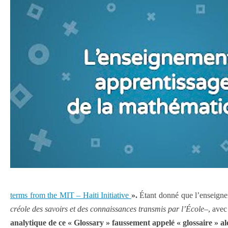
terms from the MIT – Haiti Initiative
».
Étant donné que l’enseigne
créole des savoirs et des connaissances transmis par l’École
–, ave
analytique de ce « Glossary » faussement appelé « glossaire » al