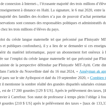
 de connexion à Internet–, l’écrasante majorité des trois millions d’élèv
enseignement à distance en Haïti. La signature, le 6 mai 2020, entre 
jorité des familles des écoliers n’a pas de pouvoir d’achat permettant
ervations sont connues des responsables politiques et administratifs du
chez les trois millions d’élèves du pays.
ploi du créole langue maternelle tel que préconisé par
l’
Inisyativ MI
s et publiques confondues), il y a lieu de se demander si ces enseign
érir du matériel informatique, payer un abonnement fort onéreux à Inte
asée sur l’emploi du créole langue maternelle tel que préconisé par
l’
In
ntaisiste de la perspective défendue par
l’
Inisyativ MIT-Ayiti. Cette dim
dans l’article du Nouvelliste daté du 16 mai 2024, «
Ansèyman ak apran
né paru sur le site Ayibopost et daté du 19 septembre 2020, «
Combien to
 il mentionne la sombre réalité des grandes disparités salariales existan
3 h, est de 17 200 gourdes [129 $ US]. Après le prélèvement des taxes, [
er à Carrefour. Son statut de professeur à temps plein l’oblige à fourn
 gourdes [210 $ US] après le prélèvement des taxes » [taux de 133,3