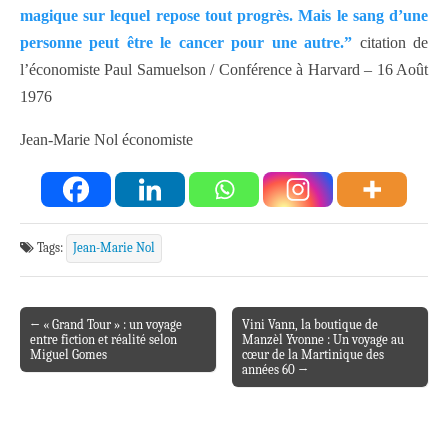
magique sur lequel repose tout progrès. Mais le sang d’une
personne peut être le cancer pour une autre.”
citation de
l’économiste Paul Samuelson / Conférence à Harvard – 16 Août
1976
Jean-Marie Nol économiste
Tags:
Jean-Marie Nol
← « Grand Tour » : un voyage
Vini Vann, la boutique de
Post navigation
entre fiction et réalité selon
Manzèl Yvonne : Un voyage au
Miguel Gomes
cœur de la Martinique des
années 60 →