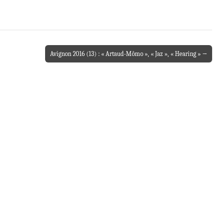
Avignon 2016 (13) : « Artaud-Mômo », « Jaz », « Hearing » →