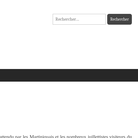
Rechercher :
ttendu par les Martiniquais et les nombreux juillettistes visiteurs du