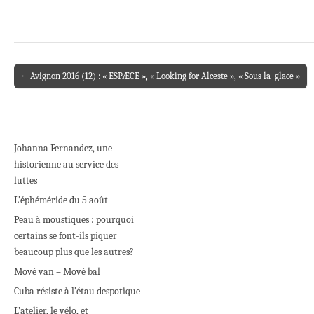
← Avignon 2016 (12) : « ESPÆCE », « Looking for Alceste », « Sous la glace »
Post navigation
Johanna Fernandez, une
historienne au service des
luttes
L’éphéméride du 5 août
Peau à moustiques : pourquoi
certains se font-ils piquer
beaucoup plus que les autres?
Mové van – Mové bal
Cuba résiste à l’étau despotique
L’atelier, le vélo, et