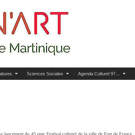
ratures
Sciences Sociales
Agenda Culturel 97…
e lancement du 45 eme Festival culturel de la ville de Fort de France, a