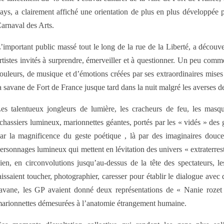
ays, a clairement affiché une orientation de plus en plus développée p
arnaval des Arts.
’important public massé tout le long de la rue de la Liberté, a découv
rtistes invités à surprendre, émerveiller et à questionner. Un peu com
ouleurs, de musique et d’émotions créées par ses extraordinaires mises 
a savane de Fort de France jusque tard dans la nuit malgré les averses d
es talentueux jongleurs de lumière, les cracheurs de feu, les masque
chassiers lumineux, marionnettes géantes, portés par les « vidés » des g
ar la magnificence du geste poétique , là par des imaginaires douce
ersonnages lumineux qui mettent en lévitation des univers « extraterrest
ien, en circonvolutions jusqu’au-dessus de la tête des spectateurs, l
aissaient toucher, photographier, caresser pour établir le dialogue avec
avane, les GP avaient donné deux représentations de « Nanie rozet ti
arionnettes démesurées à l’anatomie étrangement humaine.