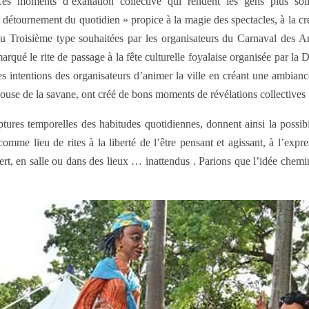
es moments d’exaltation collective qui rendent les gens plus solid
 détournement du quotidien » propice à la magie des spectacles, à la c
u Troisième type souhaitées par les organisateurs du Carnaval des Art
arqué le rite de passage à la fête culturelle foyalaise organisée par la
es intentions des organisateurs d’animer la ville en créant une ambianc
louse de la savane, ont créé de bons moments de révélations collectives 
ptures temporelles des habitudes
quotidiennes, donnent ainsi la possib
me lieu de rites à la liberté de l’être pensant et agissant, à l’express
vert, en salle ou dans des lieux … inattendus . Parions que l’idée chem