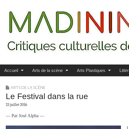
Main menu
Skip to content
MADININ'ART
Accueil
Arts de la scène
Arts Plastiques
Litté
ARTS DE LA SCÈNE
Le Festival dans la rue
23 juillet 2016
— Par José Alpha —
L