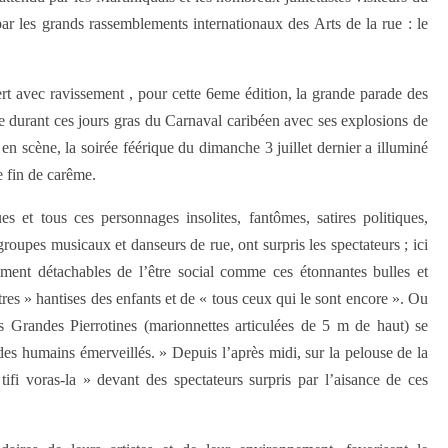
ar les grands rassemblements internationaux des Arts de la rue : le
ert avec ravissement , pour cette 6eme édition, la grande parade des
me durant ces jours gras du Carnaval caribéen avec ses explosions de
en scène, la soirée féérique du dimanche 3 juillet dernier a illuminé
e fin de carême.
s et tous ces personnages insolites, fantômes, satires politiques,
roupes musicaux et danseurs de rue, ont surpris les spectateurs ; ici
ment détachables de l’être social comme ces étonnantes bulles et
res » hantises des enfants et de « tous ceux qui le sont encore ». Ou
es Grandes Pierrotines (marionnettes articulées de 5 m de haut) se
 des humains émerveillés. » Depuis l’après midi, sur la pelouse de la
fi voras-la » devant des spectateurs surpris par l’aisance de ces