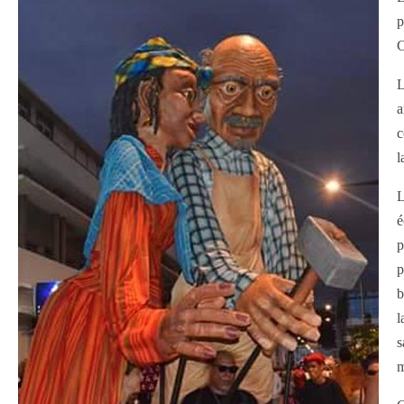
p
C
L
a
c
l
L
é
p
p
b
l
s
m