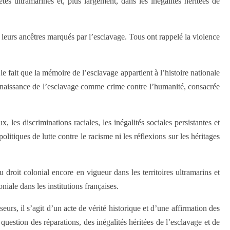
tés ultramarines et, plus largement, dans les inégalités héritées de
 leurs ancêtres marqués par l’esclavage. Tous ont rappelé la violence
e fait que la mémoire de l’esclavage appartient à l’histoire nationale
onnaissance de l’esclavage comme crime contre l’humanité, consacrée
es discriminations raciales, les inégalités sociales persistantes et
tiques de lutte contre le racisme ni les réflexions sur les héritages
 droit colonial encore en vigueur dans les territoires ultramarins et
niale dans les institutions françaises.
seurs, il s’agit d’un acte de vérité historique et d’une affirmation des
question des réparations, des inégalités héritées de l’esclavage et de