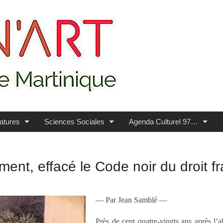
ratures
Sciences Sociales
Agenda Culturel 97…
ment, effacé le Code noir du droit f
— Par Jean Samblé —
Près de cent quatre-vingts ans après l’a