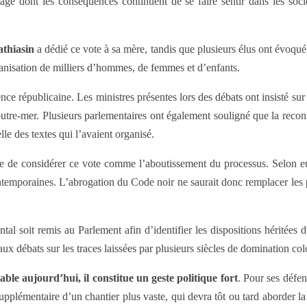
age dont les conséquences continuent de se faire sentir dans les socié
thiasin
a dédié ce vote à sa mère, tandis que plusieurs élus ont évoqué
manisation de milliers d’hommes, de femmes et d’enfants.
e républicaine. Les ministres présentes lors des débats ont insisté sur l
outre-mer. Plusieurs parlementaires ont également souligné que la rec
lle des textes qui l’avaient organisé.
de considérer ce vote comme l’aboutissement du processus. Selon eux, l
emporaines. L’abrogation du Code noir ne saurait donc remplacer les poli
 soit remis au Parlement afin d’identifier les dispositions héritées du
ux débats sur les traces laissées par plusieurs siècles de domination colo
ble aujourd’hui, il constitue un geste politique fort
. Pour ses défen
upplémentaire d’un chantier plus vaste, qui devra tôt ou tard aborder la 