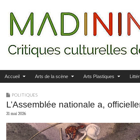
Main menu
Skip to content
MADININ'ART
Accueil
Arts de la scène
Arts Plastiques
Litté
POLITIQUES
L’Assemblée nationale a, officielle
31 mai 2026