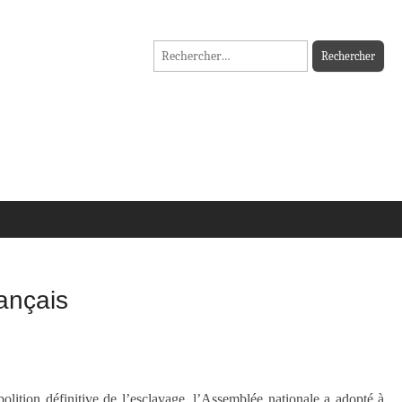
Rechercher :
rançais
bolition définitive de l’esclavage, l’Assemblée nationale a adopté à