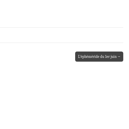
L’éphéméride du 1er juin →