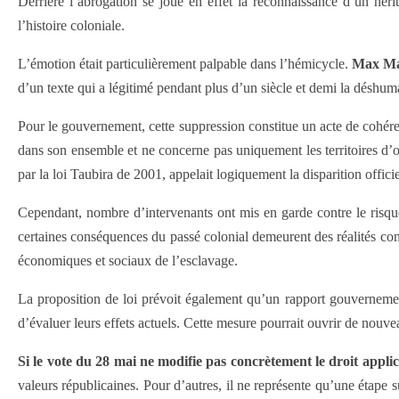
Derrière l’abrogation se joue en effet la reconnaissance d’un hérit
l’histoire coloniale.
L’émotion était particulièrement palpable dans l’hémicycle.
Max Ma
d’un texte qui a légitimé pendant plus d’un siècle et demi la déshu
Pour le gouvernement, cette suppression constitue un acte de cohérenc
dans son ensemble et ne concerne pas uniquement les territoires d’
par la loi Taubira de 2001, appelait logiquement la disparition officie
Cependant, nombre d’intervenants ont mis en garde contre le risque 
certaines conséquences du passé colonial demeurent des réalités cont
économiques et sociaux de l’esclavage.
La proposition de loi prévoit également qu’un rapport gouvernemental
d’évaluer leurs effets actuels. Cette mesure pourrait ouvrir de nouvea
Si le vote du 28 mai ne modifie pas concrètement le droit applica
valeurs républicaines. Pour d’autres, il ne représente qu’une étape s