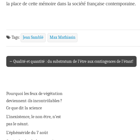
la place de cette mémoire dans la société française contemporaine.
Tags:
Jean Samblé
Max Mathiasin
← Qualité et quantité : du substratum de l’être aux contingences de l’étant!
Post navigation
Pourquoi les feux de végétation
deviennent-ils incontrôlables ?
Ce que dit la science
L’inexistence, le non être, n’est
pas le néant.
L’éphéméride du 7 août