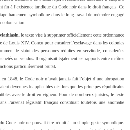
t fin à l’existence juridique du Code noir dans le droit français. Ce
étape hautement symbolique dans le long travail de mémoire engagé
a colonisation.
athiasin
, le texte vise à supprimer officiellement cette ordonnance
e de Louis XIV. Conçu pour encadrer l’esclavage dans les colonies
tamment le statut des personnes réduites en servitude, considérées
hetés ou vendus. Il organisait également les rapports entre maîtres
nctions particulièrement brutal.
i en 1848, le Code noir n’avait jamais fait l’objet d’une abrogation
taient devenues inapplicables dès lors que les principes républicains
atibles avec le droit en vigueur. Pour de nombreux juristes, le texte
s l’arsenal législatif français constituait toutefois une anomalie
 du Code noir ne pouvait être réduit à un simple geste symbolique.