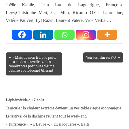
Joëlle Kabile, Jean Luc de Laguarigue, Françoise
Levy,Christophe Mert, Cat Mira, Ricardo Ozier Lafontaine,
Valérie Pauvert, Lyl Razin, Laurent Valère, Vida Verba …
← « Mais de mon frère le poète
Voir les film en V.O. →
Post navigation
on a eu des nouvelles » : les
connivences poétiques d’Aimé
Césaire et d’Édouard Glissant
L’éphéméride du 7 août
Canicule : la chaleur extrême devient un véritable risque économique
Le festival de la dachine revient tout le week-end
« Différence », « L’Heure », « L’Escroquerie », Haïti