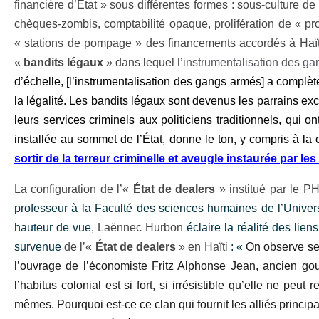
financière d’État » sous différentes formes : sous-culture d
chèques-zombis, comptabilité opaque, prolifération de « pro
« stations de pompage » des financements accordés à Haïti 
«
bandits légaux
» dans lequel
l’instrumentalisation des ga
d’échelle, [l’instrumentalisation des gangs armés] a complète
la légalité. Les bandits légaux sont devenus les parrains excl
leurs services criminels aux politiciens traditionnels, qui 
installée au sommet de l’État, donne le ton, y compris à la c
sortir de la terreur criminelle et aveugle instaurée par le
La configuration de l’«
État de dealers
» institué par le P
professeur à la Faculté des sciences humaines de l’Universi
hauteur de vue,
Laënnec Hurbon
éclaire la réalité des lien
survenue
de l’«
État de dealers
» en Haïti
: «
On observe seu
l’ouvrage de l’économiste Fritz Alphonse Jean, ancien go
l’habitus colonial est si fort, si irrésistible qu’elle ne peu
mêmes. Pourquoi est-ce ce clan qui fournit les alliés prin