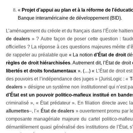
«
Projet d’appui au plan et à la réforme de l’éducati
Banque interaméricaine de développement (BID).
L’aménagement du créole et du français dans l’École haïtienn
de dealers
» ? Autre façon de poser cette question : faudr
officielles ? La réponse à ces questions majeures mérite d’être
de rappeler au préalable que
« La notion
d’État de droit
dés
règles de droit hiérarchisées
. Autrement dit, l’État de dr
libertés et droits fondamentaux
». (…) «
L’État de droit es
des pouvoirs et l’indépendance des juges » (JurisLogic : «
T
dealers
» désigne un système non institutionnel qui n’est p
d’État est un pouvoir politico-mafieux institué en band
criminalisé », « État prédateur ». En filiation directe avec 
allumettes
–,
l’«
État de dealers
»
ouvertement promu par les 
composante managériale majeure du cartel politico-mafi
démantèlement quasi généralisé des institutions de l’État, s’