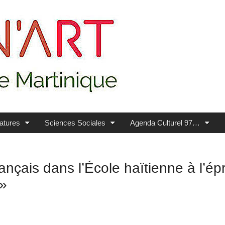
ratures
Sciences Sociales
Agenda Culturel 97…
nçais dans l’École haïtienne à l’épr
 »