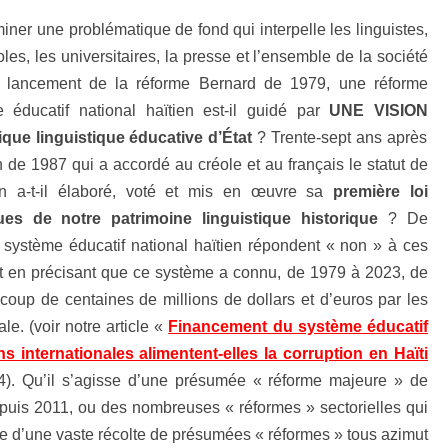
iner une problématique de fond qui interpelle les linguistes,
les, les universitaires, la presse et l’ensemble de la société
le lancement de la réforme Bernard de 1979, une réforme
e éducatif national haïtien est-il guidé par
UNE VISION
que linguistique éducative d’État
? Trente-sept ans après
on de 1987 qui a accordé au créole et au français le statut de
ïtien a-t-il élaboré, voté et mis en œuvre sa
première loi
s de notre patrimoine linguistique historique
? De
système éducatif national haïtien répondent « non » à ces
t en précisant que ce système a connu, de 1979 à 2023, de
coup de centaines de millions de dollars et d’euros par les
ale.
(voir notre article «
Financement du système éducatif
ons internationales alimentent-elles la corruption en Haïti
4). Qu’il s’agisse d’une présumée « réforme majeure » de
epuis 2011, ou des nombreuses « réformes » sectorielles qui
isse d’une vaste récolte de présumées « réformes » tous azimut