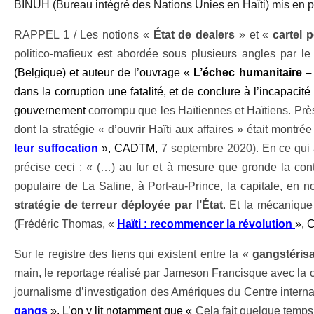
BINUH (Bureau intégré des Nations Unies en Haïti) mis en p
RAPPEL 1 / Les notions «
État de dealers
» et «
cartel 
politico-mafieux est abordée sous plusieurs angles par le 
(Belgique) et auteur de l’ouvrage «
L’échec
humanitaire –
dans la corruption une fatalité, et de conclure à l’incapacit
gouvernement
corrompu que les Haïtiennes et Haïtiens. Prè
dont la stratégie « d’ouvrir Haïti aux affaires » était mont
leur suffocation
», CADTM,
7 septembre 2020).
En ce qui 
précise ceci : « (…) au fur et à mesure que gronde la conte
populaire de La Saline, à Port-au-Prince, la capitale, en
stratégie de terreur déployée par l’État
. Et la mécanique
(Frédéric Thomas, «
Haïti : recommencer la révolution
»,
Sur le registre des liens qui existent entre la «
gangstéris
main, le
reportage réalisé par Jameson Francisque avec la c
journalisme d’investigation des Amériques du Centre internat
gangs
». L’on y lit notamment que «
Cela fait quelque temps