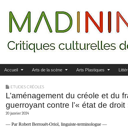
Main menu
Skip to content
MADININ'ART
Accueil
Arts de la scène
Arts Plastiques
Litté
ETUDES CRÉOLES
L’aménagement du créole et du fra
guerroyant contre l’« état de droit
20 janvier 2024
— Par Robert Berrouët-Oriol, l
inguiste-terminologue —