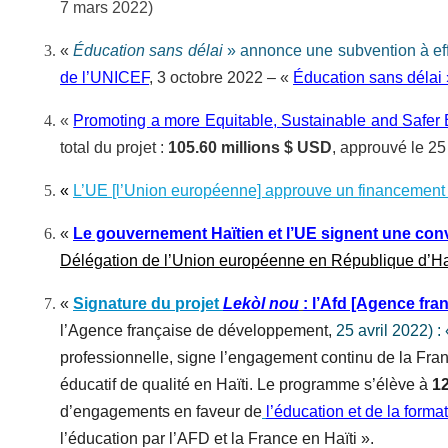
7 mars 2022)
«
Éducation sans délai
» annonce une subvention à eff
de l’UNICEF
, 3 octobre 2022 – «
Éducation sans délai 
«
Promoting a more Equitable, Sustainable and Safer 
total du projet :
105.60 millions $ USD
, approuvé le 25
«
L’UE [l’Union européenne] approuve un financemen
«
Le gouvernement Haïtien et l’UE signent une co
Délégation de l’Union européenne en République d’Ha
«
Signature du projet
Lekòl nou
: l’Afd [Agence fr
l’Agence française de développement,
25 avril 2022) :
professionnelle, signe l’engagement continu de la France
éducatif de qualité en Haïti. Le programme s’élève à
12
d’engagements en faveur de
l’éducation et de la forma
l’éducation par l’AFD et la France en Haïti ».