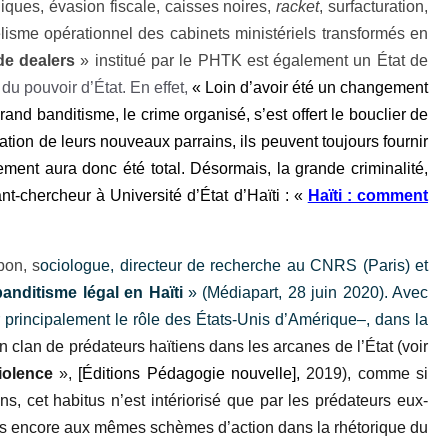
liques, évasion fiscale, caisses noires,
racket
, surfacturation,
élisme opérationnel des cabinets ministériels transformés en
de dealers
» institué par le
PHTK est également un État de
du pouvoir d’État. En effet,
« Loin d’avoir été un changement
and banditisme, le crime organisé, s’est offert le bouclier de
gation de leurs nouveaux parrains, ils peuvent toujours fournir
lement aura donc été total. Désormais, la grande criminalité,
t-chercheur à Université d’État d’Haïti : «
Haïti : comment
bon, s
ociologue, directeur de recherche au CNRS (Paris) et
banditisme légal en Haïti
» (Médiapart, 28 juin 2020). Avec
oir principalement le rôle des États-Unis d’Amérique–, dans la
clan de prédateurs haïtiens dans les arcanes de l’État (voir
iolence
»,
[Éditions Pédagogie nouvelle],
2019), comme si
iens, cet habitus n’est intériorisé que par les prédateurs eux-
ons encore aux mêmes schèmes d’action dans la rhétorique du