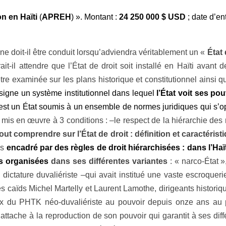
on en Haïti
(
APREH
) ». Montant :
24 250 000 $ USD
;
date d’ent
e doit-il être conduit lorsqu’adviendra véritablement un «
État 
ait-il attendre que l’État de droit soit installé en Haïti av
 examinée sur les plans historique et constitutionnel ainsi que s
igne un système institutionnel dans lequel
l’État voit ses po
oit est un État soumis à un ensemble de normes juridiques qui s’
t mis en œuvre à 3 conditions : –le respect de la hiérarchie des 
out comprendre sur l’État de droit
: définition et caractérist
as
encadré par des règles de droit hiérarchisées : dans l’Haït
es organisées
dans ses différentes variantes
: « narco-État »
la dictature duvaliériste –qui avait institué une vaste escroque
caïds Michel Martelly et Laurent Lamothe, dirigeants historique
eux du PHTK néo-duvaliériste au pouvoir depuis onze ans au
attache à la reproduction de son pouvoir qui garantit à ses diffé