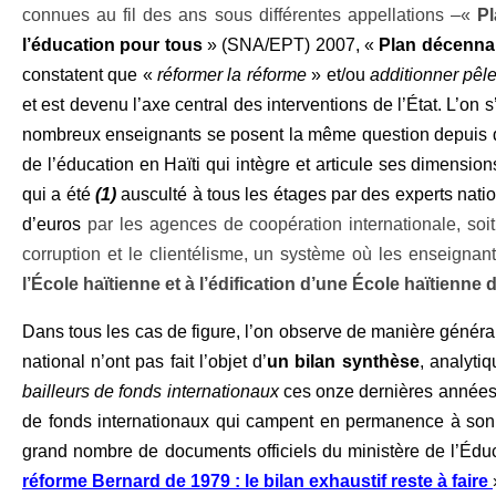
connues au fil des ans sous différentes appellations –«
P
l’éducation pour tous
» (SNA/EPT) 2007, «
Plan décenna
constatent que «
réformer la
réforme
» et/ou
additionner pêl
et est devenu l’axe central des interventions de l’État. L’on
nombreux enseignants se posent la même question depuis de
de l’éducation en Haïti qui intègre et articule ses dimensio
qui a été
(1)
ausculté à tous les étages par des experts natio
d’euros
par les agences de coopération internationale, soi
corruption et le clientélisme, un système où les enseigna
l’École haïtienne et à l’édification d’une École haïtienne d
Dans tous les cas de figure, l’on observe de manière générale
national n’ont pas fait l’objet d’
un bilan
synthèse
, analyti
bailleurs de fonds
internationaux
ces onze dernières années. 
de fonds internationaux qui campent en permanence à son ch
grand nombre de documents officiels du ministère de l’Édu
réforme Bernard de 1979 : le bilan exhaustif reste à faire