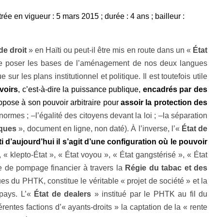
rée en vigueur : 5 mars 2015 ; durée : 4 ans ; bailleur :
de droit
» en Haïti ou peut-il être mis en route dans un «
État
ant de poser les bases de l’aménagement de nos deux langues
ur les plans institutionnel et politique. Il est toutefois utile
uvoirs
, c’est-à-dire la puissance publique,
encadrés par des
oppose à son pouvoir arbitraire pour
assoir
la protection des
normes ; –l’égalité des citoyens devant la loi ; –la séparation
iques
», document en ligne, non daté). À l’inverse, l’«
État de
i d’aujourd’hui il s’agit d’une configuration où le pouvoir
, « klepto-État », « État voyou », « État gangstérisé », « État
rie de pompage financier à travers la
Régie du tabac et des
s du PHTK, constitue le véritable « projet de société » et la
 pays.
L’«
État de dealers
» institué par le
PHTK
au fil du
rentes factions d’« ayants-droits » la captation de la « rente