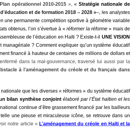
Plan opérationnel 2010-2015
»,
«
Stratégie nationale de
d’éducation et de formation 2018 – 2028 »
–, les analystes
n une permanente compétition sportive à géométrie variable
tats obtenus, l’on s’évertue à «
réformer la
réforme
» mais de
sembleuse de l’éducation en Haïti ? Existe-t-il
UNE VISION
ue et managériale ? Comment expliquer qu’un système éducatif
nt financé à hauteur de centaines de millions de dollars et
 enfermé dans la mal-gouvernance, traversé lui aussi par la
obstacle à l’aménagement du créole et du français dans
on nationale que les diverses « réformes » du système éducatif
un bilan
synthèse conjoint
élaboré par l’État haïtien et les
national continue d’être grassement financé par les bailleurs
 telle une pieuse et miraculeuse icône, se retrouve dans un
voir notre article «
L’aménagement du créole en Haïti et la