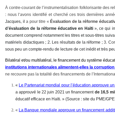
À contre-courant de l’instrumentalisation folklorisante des re
: nous l‘avons identifié et cherché ces trois dernières an
Jacques, il
a pour titre «
Évaluation de la réforme éducativ
d’évaluation de la réforme éducative en Haïti
», ce qui i
document comprend notamment les titres et sous-titres suiva
matériels didactiques ;
2. Les résultats de la réforme ;
3.
C
o
sous peu un compte-rendu de lecture de cet inédit et très p
Bilatéral et/ou multilatéral, le financement du système éduca
institutions internationales alimentent-elles la corruption
ne recouvre pas la totalité des financements de l’Internation
«
Le Partenariat mondial pour l’éducation approuve un 
a approuvé le 22 juin 2021 un financement
de 16,5 mi
éducatif efficace en Haïti. »
(Source : site du PME/GPE, 
«
La Banque mondiale approuve un financement addit