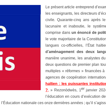
Le présent article entreprend d’exam
les enseignants, les directeurs d’éco
civile. Quarante-cinq ans après 
lacunaire et inaboutie, le systèm
comprise dans
un énoncé de politi
le vote majoritaire de la Constituti
langues co-officielles, l’État ha
d’aménagement des deux langue
manière unanime, les analystes du 
deux questions de premier plan tou
multiples « réformes » financées à 
agences de coopération internation
haïtien : les puissantes instituti
er
?
,
» Rezonòdwès, 1
janvier 202
l’éducation en cours d’exécution d
 de l’Éducation nationale ces onze dernières années ; qu’il s’ag