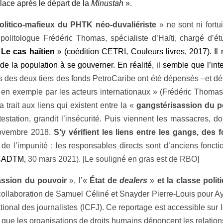
lace après le départ de la
Minustah
».
politico-mafieux du PHTK néo-duvaliériste
» ne sont ni fortu
politologue Frédéric Thomas, spécialiste d’Haïti, chargé d’é
 Le cas haïtien
» (
coédition CETRI, Couleurs livres, 2017).
Il 
é de la population à se gouverner. En réalité, il semble que l’
s des deux tiers des fonds PetroCaribe ont été dépensés –et dé
rée en exemple par les acteurs internationaux » (Frédéric Thoma
a trait aux liens qui existent entre la «
gangstérisassion du p
station, grandit l’insécurité. Puis viennent les massacres, do
 novembre 2018.
S’y vérifient les liens entre les gangs, des f
 de l’impunité : les responsables directs sont d’anciens fonc
 CADTM,
30 mars 2021). [Le souligné en gras est de RBO]
assion du pouvoir
», l’«
État de
dealers
»
et la classe polit
ollaboration de Samuel Céliné et Snayder Pierre-Louis pour Ay
ional des journalistes (ICFJ).
Ce reportage est accessible sur l
 que les organisations de droits humains dénoncent les relations