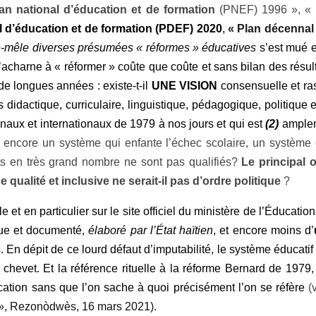
lan
national d’éducation et de formation
(PNEF) 1996 », «
l
d’éducation et de formation
(PDEF) 2020
,
« Plan décennal 
e-mêle diverses présumées « réformes » éducatives
s’est mué e
 s’acharne à « réformer » coûte que coûte et sans bilan des résul
 longues années : existe-t-il
UNE VISION
consensuelle et ras
ns didactique, curriculaire, linguistique, pédagogique, politiq
naux et internationaux de 1979 à nos jours et qui est
(2)
ampleme
t encore un système qui enfante l’échec scolaire, un système
nts en très grand nombre ne sont pas qualifiés?
Le principal 
e qualité et inclusive ne serait-il pas d’ordre politique
?
 et en particulier sur le site officiel du ministère de l’Éducati
que et documenté,
élaboré par l’État haïtien
, et encore moins d’
En dépit de ce lourd défaut d’imputabilité, le système éducatif 
evet. Et la référence rituelle à la réforme Bernard de 1979,
cation sans que l’on sache à quoi précisément l’on se réfère
(
», Rezonòdwès, 16 mars 2021).