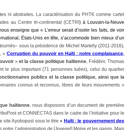
ites ni abstraites. La caractérisation du PHTK comme cartel
tudes au Centre tri-continental (CETRI
) à Louvain-la-Neuve
nous enseigne que « L’erreur serait d’isoler les faits, de voir
international, États-Unis en tête, s’accommode bien mieux d’un
tournés– sous la présidence de Michel Martelly (2011-2016),
s, «
Corruption du pouvoir en Haïti : notre complaisance,
ouvoir
»
et la classe politique haïtienne
, Frédéric Thomas
nt le plus important (71 personnes tuées), celui du quartier
onctionnaires publics et la classe politique, ainsi que la
tionnaires connus et reconnus, libres de leurs mouvements »
ique haïtienne
, nous disposons d’un document de première
iboPost et CONNECTAS dans le cadre de l’Initiative pour le
e site Ayobopost sous le titre
«
Haïti : le gouvernement des
 entre l’administration de [Jovenel] Moïse et les gangs. Mais