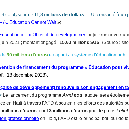
et catalyseur de
11,8
millions de dollars
É.-U. consacré à un p
» / «
Education Cannot Wait
»).
Education » – « Objectif de développement
» [« Promouvoir une
 juin 2021 ; montant engagé :
15.60 millions $US
.
(Source : sit
t de
30 millions d’euros
en appui au système d’éducation publi
nvention de financement du programme « Éducation pour vi
ïti
,
13 décembre 2023).
ançaise de développement] renouvelle son engagement en fav
 «
Le lancement du programme
Avni nou
, auquel sera étroiteme
 en Haïti à travers l’AFD à soutenir les efforts des autorités p
 millions d’euros
, dont
3 millions d’euros
pour le projet
Lekòl
tion professionnelle
en Haïti, l’AFD est le principal bailleur de f