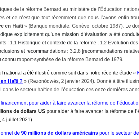
liques de la réforme Bernard au ministère de l’Éducation nationa
nées et ce n’est que tout récemment que nous l’avons enfin tr
e en Haïti
» (Banque mondiale, Genève, octobre 1987). Le doc
ndique explicitement qu’une mission d’évaluation a été condui
nts :
1.1
Historique et contexte de la reforme ;
1.2
Évolution de
nclusions et recommandations ;
3.2.8
[recommandations relatives
eu connu
rapport-synthèse de la réforme Bernard de 1979.
tif national a été illustré comme suit dans notre récente étude «
 en Haïti ?
» (Rezonòdwès, 2 janvier 2024). Donné à titre illustra
al dans le secteur haïtien de l’éducation ces onze dernières ann
financement pour aider à faire avancer la réforme de l’éducatio
llions
de
dollars US
pour aider à faire avancer la réforme de l’
4 juillet 2021)
ionnel de
90 millions de dollars américains
pour le secteur de