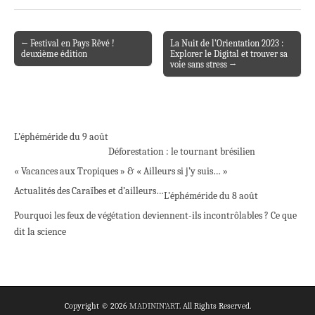
← Festival en Pays Rêvé !
La Nuit de l’Orientation 2023 :
Post navigation
deuxième édition
Explorer le Digital et trouver sa
voie sans stress →
L’éphéméride du 9 août
Déforestation : le tournant brésilien
« Vacances aux Tropiques » & « Ailleurs si j’y suis… »
Actualités des Caraïbes et d’ailleurs…
L’éphéméride du 8 août
Pourquoi les feux de végétation deviennent-ils incontrôlables ? Ce que
dit la science
Copyright © 2026
MADININ'ART
. All Rights Reserved.