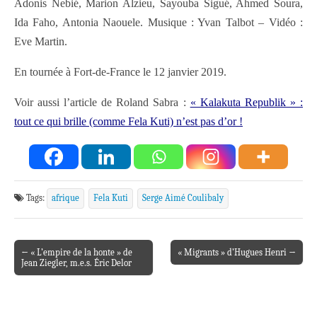
Adonis Nebié, Marion Alzieu, Sayouba Sigué, Ahmed Soura,
Ida Faho, Antonia Naouele. Musique : Yvan Talbot – Vidéo :
Eve Martin.
En tournée à Fort-de-France le 12 janvier 2019.
Voir aussi l’article de Roland Sabra :
« Kalakuta Republik » :
tout ce qui brille (comme Fela Kuti) n’est pas d’or !
Tags:
afrique
Fela Kuti
Serge Aimé Coulibaly
← « L’empire de la honte » de
« Migrants » d’Hugues Henri →
Post navigation
Jean Ziegler, m.e.s. Éric Delor