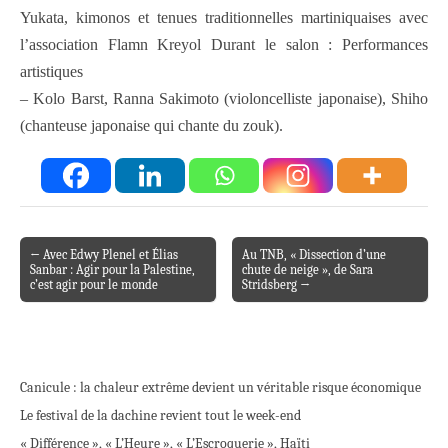
Yukata, kimonos et tenues traditionnelles martiniquaises avec
l’association Flamn Kreyol Durant le salon : Performances
artistiques
– Kolo Barst, Ranna Sakimoto (violoncelliste japonaise), Shiho
(chanteuse japonaise qui chante du zouk).
← Avec Edwy Plenel et Élias
Au TNB, « Dissection d’une
Post navigation
Sanbar : Agir pour la Palestine,
chute de neige », de Sara
c’est agir pour le monde
Stridsberg →
Canicule : la chaleur extrême devient un véritable risque économique
Le festival de la dachine revient tout le week-end
« Différence », « L’Heure », « L’Escroquerie », Haïti