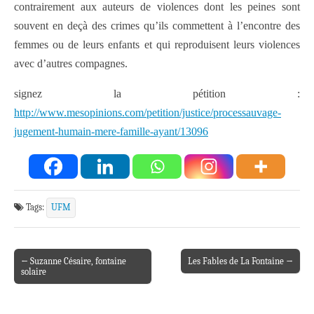
contrairement aux auteurs de violences dont les peines sont
souvent en deçà des crimes qu’ils commettent à l’encontre des
femmes ou de leurs enfants et qui reproduisent leurs violences
avec d’autres compagnes.
signez la pétition :
http://www.mesopinions.com/petition/justice/processauvage-
jugement-humain-mere-famille-ayant/13096
Tags:
UFM
← Suzanne Césaire, fontaine
Les Fables de La Fontaine →
Post navigation
solaire