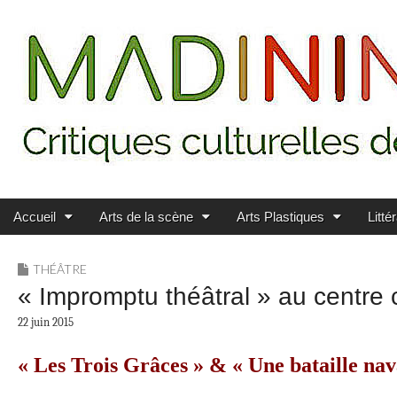
Main menu
Skip to content
MADININ'ART
Accueil
Arts de la scène
Arts Plastiques
Litté
THÉÂTRE
« Impromptu théâtral » au centre c
22 juin 2015
« Les Trois Grâces » & « Une bataille nav