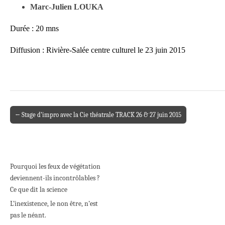
Marc-Julien LOUKA
Durée : 20 mns
Diffusion : Rivière-Salée centre culturel le 23 juin 2015
← Stage d’impro avec la Cie théatrale TRACK 26 & 27 juin 2015
Post navigation
Pourquoi les feux de végétation
deviennent-ils incontrôlables ?
Ce que dit la science
L’inexistence, le non être, n’est
pas le néant.