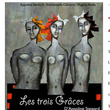
—
d
«
T
L
E
E
S
T