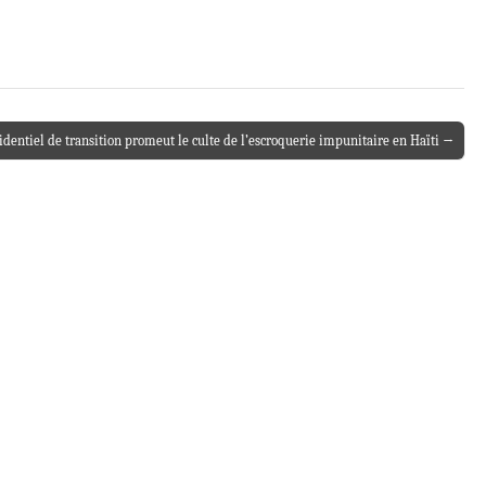
identiel de transition promeut le culte de l’escroquerie impunitaire en Haïti →