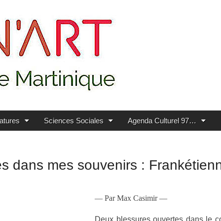
ratures
Sciences Sociales
Agenda Culturel 97…
 dans mes souvenirs : Frankétienn
— Par Max Casimir —
Deux blessures ouvertes dans le co