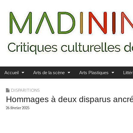
Main menu
Skip to content
MADININ'ART
Accueil
Arts de la scène
Arts Plastiques
Litté
DISPARITIONS
Hommages à deux disparus ancrés
26 février 2025