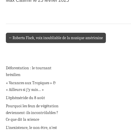
Max Casimir le 23 février 2025
← Roberta Flack, voix inoubliable de la musique américaine
Post navigation
Déforestation : le tournant
brésilien
« Vacances aux Tropiques » &
« Ailleurs si j’y suis… »
L’éphéméride du 8 août
Pourquoi les feux de végétation
deviennent-ils incontrôlables ?
Ce que dit la science
L’inexistence, le non être, n’est