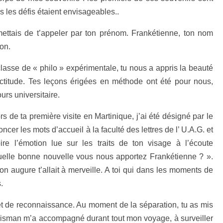
 les défis étaient envisageables..
ettais de t’appeler par ton prénom. Frankétienne, ton nom
ion.
classe de « philo » expérimentale, tu nous a appris la beauté
xactitude. Tes leçons érigées en méthode ont été pour nous,
urs universitaire.
s de ta première visite en Martinique, j’ai été désigné par le
er les mots d’accueil à la faculté des lettres de l’ U.A.G. et
e l’émotion lue sur les traits de ton visage à l’écoute
elle bonne nouvelle vous nous apportez Frankétienne ? ».
on augure t’allait à merveille. A toi qui dans les moments de
.
 et de reconnaissance. Au moment de la séparation, tu as mis
alisman m’a accompagné durant tout mon voyage, à surveiller