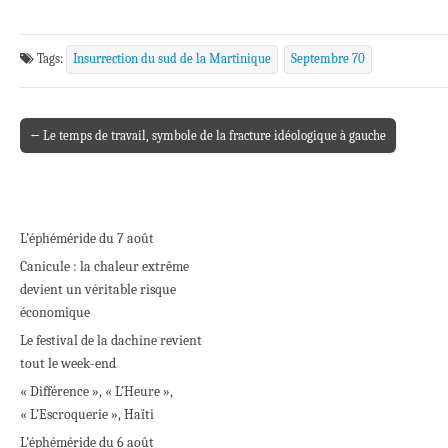
Tags:
Insurrection du sud de la Martinique
Septembre 70
← Le temps de travail, symbole de la fracture idéologique à gauche
Post navigation
L’éphéméride du 7 août
Canicule : la chaleur extrême
devient un véritable risque
économique
Le festival de la dachine revient
tout le week-end
« Différence », « L’Heure »,
« L’Escroquerie », Haïti
L’éphéméride du 6 août