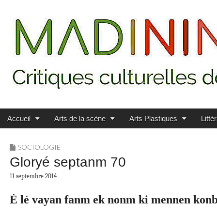
Main menu
Skip to content
MADININ'ART
Accueil
Arts de la scène
Arts Plastiques
Litté
SOCIOLOGIE
Gloryé septanm 70
11 septembre 2014
É lé vayan fanm ek nonm ki mennen konba