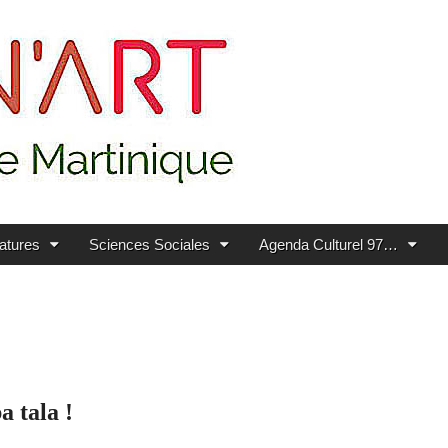
ratures
Sciences Sociales
Agenda Culturel 97…
 tala !