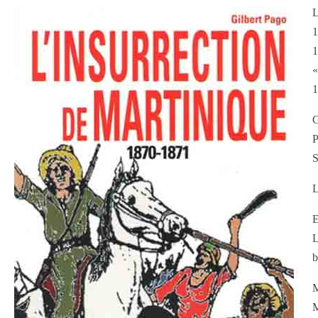
L
1
1
«
1
S
L
E
L
b
M
M