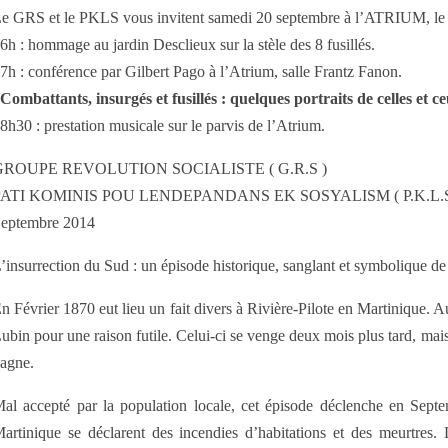
e GRS et le PKLS vous invitent samedi 20 septembre à l’ATRIUM, le C.
6h : hommage au jardin Desclieux sur la stèle des 8 fusillés.
7h : conférence par Gilbert Pago à l’Atrium, salle Frantz Fanon.
Combattants, insurgés et fusillés : quelques portraits de celles et c
8h30 : prestation musicale sur le parvis de l’Atrium.
GROUPE REVOLUTION SOCIALISTE ( G.R.S )
PATI KOMINIS POU LENDEPANDANS EK SOSYALISM ( P.K.L.S
eptembre 2014
’insurrection du Sud : un épisode historique, sanglant et symbolique de l’
n Février 1870 eut lieu un fait divers à Rivière-Pilote en Martinique. 
ubin pour une raison futile. Celui-ci se venge deux mois plus tard, mai
agne.
al accepté par la population locale, cet épisode déclenche en Septe
artinique se déclarent des incendies d’habitations et des meurtres. 