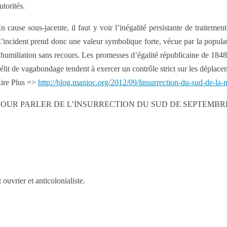
utorités.
n cause sous-jacente, il faut y voir l’inégalité persistante de traitement
’incident prend donc une valeur symbolique forte, vécue par la popula
’humiliation sans recours. Les promesses d’égalité républicaine de 1848 o
élit de vagabondage tendent à exercer un contrôle strict sur les déplacem
ire Plus =>
http://blog.manioc.org/2012/09/linsurrection-du-sud-de-la-
POUR PARLER DE L’INSURRECTION DU SUD DE SEPTEMBRE
uvrier et anticolonialiste.