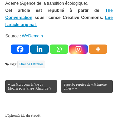
Ademe (Agence de la transition écologique).
Cet article est republié à partir de
The
Conversation
sous licence Creative Commons.
Lire
l’article original.
Source :
WeDemain
Tags:
Etienne Latimier
← La Mort pour la Vie ou
Superbe reprise de « Mémoire
Post navigation
Mourir pour Vivre : Chapitre V
d’îles » →
L’éphéméride du 9 août