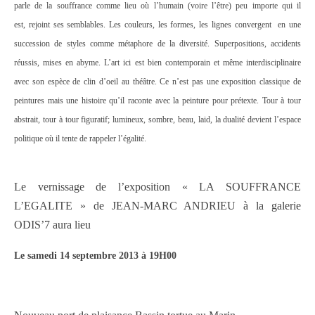
parle de la souffrance comme lieu où l’humain (voire l’être) peu importe qui il
est, rejoint ses semblables. Les couleurs, les formes, les lignes convergent en une
succession de styles comme métaphore de la diversité. Superpositions, accidents
réussis, mises en abyme. L’art ici est bien contemporain et même interdisciplinaire
avec son espèce de clin d’oeil au théâtre. Ce n’est pas une exposition classique de
peintures mais une histoire qu’il raconte avec la peinture pour prétexte. Tour à tour
abstrait, tour à tour figuratif; lumineux, sombre, beau, laid, la dualité devient l’espace
politique où il tente de rappeler l’égalité.
Le vernissage de l’exposition « LA SOUFFRANCE
L’EGALITE » de JEAN-MARC ANDRIEU à la galerie
ODIS’7 aura lieu
Le samedi 14 septembre 2013 à 19H00