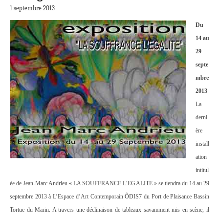
1 septembre 2013
Du
14 au
29
septe
mbre
2013
La
derni
ère
install
ation
intitul
ée de Jean-Marc Andrieu « LA SOUFFRANCE L’EGALITE » se tiendra du 14 au 29
septembre 2013 à L’Espace d’Art Contemporain ÔDIS7 du Port de Plaisance Bassin
Tortue du Marin. A travers une déclinaison de tableaux savamment mis en scène, il