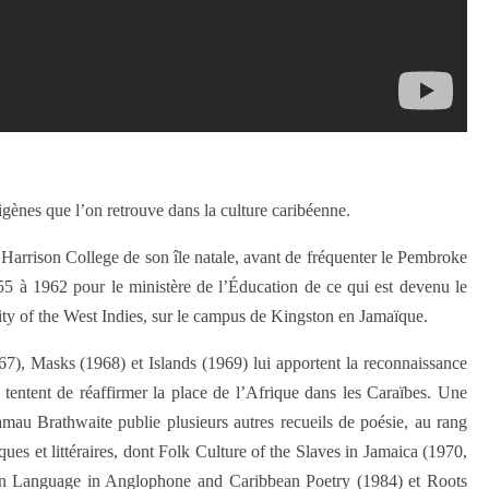
igènes que l’on retrouve dans la culture caribéenne.
arrison College de son île natale, avant de fréquenter le Pembroke
55 à 1962 pour le ministère de l’Éducation de ce qui est devenu le
sity of the West Indies, sur le campus de Kingston en Jamaïque.
67), Masks (1968) et Islands (1969) lui apportent la reconnaissance
et tentent de réaffirmer la place de l’Afrique dans les Caraïbes. Une
au Brathwaite publie plusieurs autres recueils de poésie, au rang
es et littéraires, dont Folk Culture of the Slaves in Jamaica (1970,
on Language in Anglophone and Caribbean Poetry (1984) et Roots