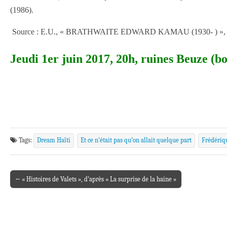
(1986).
Source : E.U., « BRATHWAITE EDWARD KAMAU (1930- ) », Encyclop
Jeudi 1er juin 2017, 20h, ruines Beuze (
Tags:
Dream Haïti
Et ce n’était pas qu’on allait quelque part
Frédériq
← « Histoires de Valets », d’après « La surprise de la haine »
Post navigation