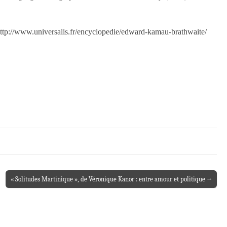
://www.universalis.fr/encyclopedie/edward-kamau-brathwaite/
« Solitudes Martinique », de Véronique Kanor : entre amour et politique →