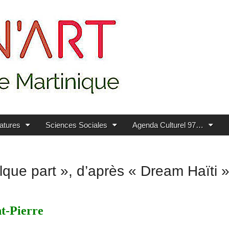
ratures
Sciences Sociales
Agenda Culturel 97…
uelque part », d’après « Dream Haït
t-Pierre