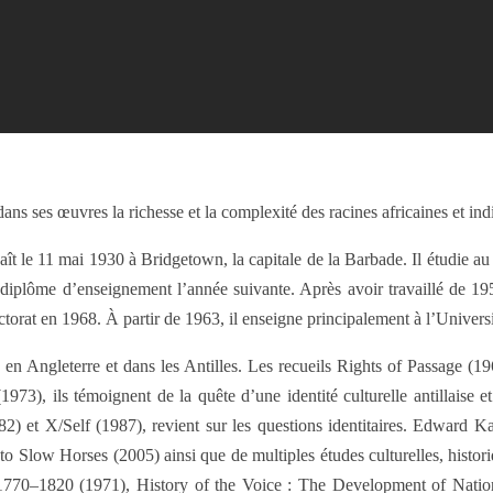
ns ses œuvres la richesse et la complexité des racines africaines et ind
le 11 mai 1930 à Bridgetown, la capitale de la Barbade. Il étudie au H
diplôme d’enseignement l’année suivante. Après avoir travaillé de 19
ctorat en 1968. À partir de 1963, il enseigne principalement à l’Univer
en Angleterre et dans les Antilles. Les recueils Rights of Passage (19
(1973), ils témoignent de la quête d’une identité culturelle antillaise 
 et X/Self (1987), revient sur les questions identitaires. Edward Kam
Slow Horses (2005) ainsi que de multiples études culturelles, historiqu
 1770–1820 (1971), History of the Voice : The Development of Nati