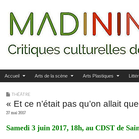
Main menu
Skip to content
MADININ'ART
Accueil
Arts de la scène
Arts Plastiques
Litté
THÉÂTRE
« Et ce n’était pas qu’on allait q
27 mai 2017
Samedi 3 juin 2017, 18h, au CDST de Sain