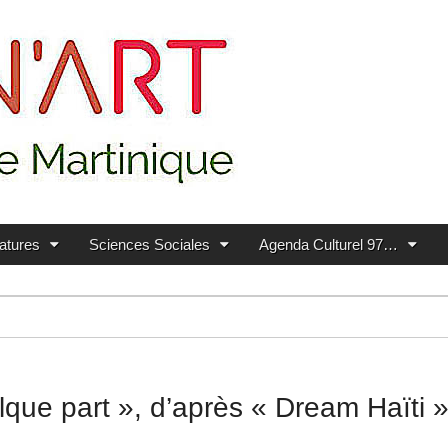
ratures
Sciences Sociales
Agenda Culturel 97…
uelque part », d’après « Dream Haït