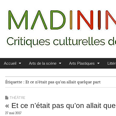
Main menu
Skip to content
MADININ'ART
Accueil
Arts de la scène
Arts Plastiques
Litté
Étiquette :
Et ce n’était pas qu’on allait quelque part
THÉÂTRE
« Et ce n’était pas qu’on allait q
27 mai 2017