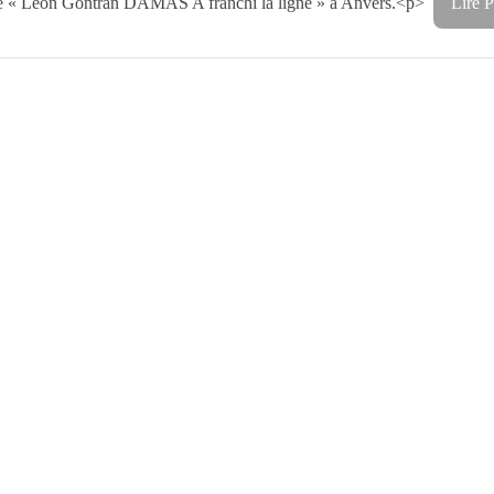
n de « Léon Gontran DAMAS A franchi la ligne » à Anvers.<p>
Lire P