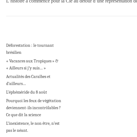
L’histoire a commencé pour la Cie au détour d’une représentatio
Déforestation : le tournant
brésilien
« Vacances aux Tropiques » &
« Ailleurs si j’y suis… »
Actualités des Caraïbes et
d’ailleurs…
L’éphéméride du 8 août
Pourquoi les feux de végétation
deviennent-ils incontrôlables ?
Ce que dit la science
L’inexistence, le non être, n’est
pas le néant.