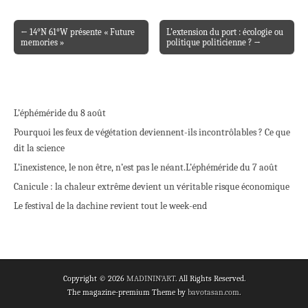
← 14°N 61°W présente « Future
L’extension du port : écologie ou
Post navigation
memories »
politique politicienne ? →
L’éphéméride du 8 août
Pourquoi les feux de végétation deviennent-ils incontrôlables ? Ce que
dit la science
L’inexistence, le non être, n’est pas le néant.
L’éphéméride du 7 août
Canicule : la chaleur extrême devient un véritable risque économique
Le festival de la dachine revient tout le week-end
Copyright © 2026
MADININ'ART
. All Rights Reserved.
The magazine-premium Theme by
bavotasan.com
.