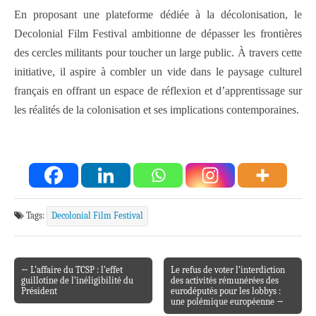
En proposant une plateforme dédiée à la décolonisation, le
Decolonial Film Festival ambitionne de dépasser les frontières
des cercles militants pour toucher un large public. À travers cette
initiative, il aspire à combler un vide dans le paysage culturel
français en offrant un espace de réflexion et d’apprentissage sur
les réalités de la colonisation et ses implications contemporaines.
Tags:
Decolonial Film Festival
← L’affaire du TCSP : l’effet
Le refus de voter l’interdiction
Post navigation
guillotine de l’inéligibilité du
des activités rémunérées des
Président
eurodéputés pour les lobbys :
une polémique européenne →