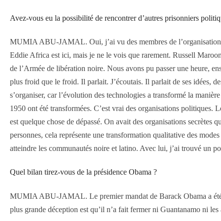
Avez-vous eu la possibilité de rencontrer d’autres prisonniers politi
MUMIA ABU-JAMAL. Oui, j’ai vu des membres de l’organisation Mov
Eddie Africa est ici, mais je ne le vois que rarement. Russell Maroo
de l’Armée de libération noire. Nous avons pu passer une heure, ensem
plus froid que le froid. Il parlait. J’écoutais. Il parlait de ses idé
s’organiser, car l’évolution des technologies a transformé la manière
1950 ont été transformées. C’est vrai des organisations politiques. Le
est quelque chose de dépassé. On avait des organisations secrètes q
personnes, cela représente une transformation qualitative des modes
atteindre les communautés noire et latino. Avec lui, j’ai trouvé un po
Quel bilan tirez-vous de la présidence Obama ?
MUMIA ABU-JAMAL. Le premier mandat de Barack Obama a été profond
plus grande déception est qu’il n’a fait fermer ni Guantanamo ni les au