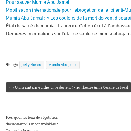
Pour sauver Mumia Abu Jamal
Mobilisation internationale pour l’abrogation de la loi anti-M
Mumia Abu Jamal : « Les couloirs de la mort doivent disparaît
État de santé de mumia : Laurence Cohen écrit à l’ambassad
Dernières informations sur l’état de santé de mumia abu-jam
Tags:
Jacky Hortaut
Mumia Abu-Jamal
← « On ne naît pas quiche, on le devient ! » au Théâtre Aimé Césaire de Foyal
Post navigation
Pourquoi les feux de végétation
deviennent-ils incontrôlables ?
Ce que dit la science