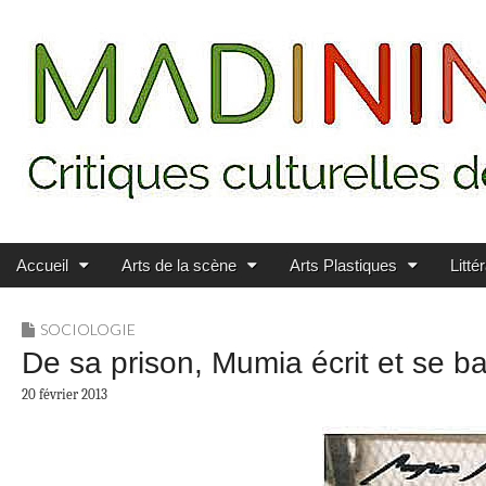
Main menu
Skip to content
MADININ'ART
Accueil
Arts de la scène
Arts Plastiques
Litté
SOCIOLOGIE
De sa prison, Mumia écrit et se bat
20 février 2013