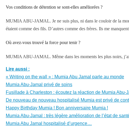
Vos conditions de détention se sont-elles améliorées ?
MUMIA ABU-JAMAL. Je ne suis plus, ni dans le couloir de la mort, n
étaient comme des fils. D’autres comme des frères. Ils me manquent e
Où avez-vous trouvé la force pour tenir ?
MUMIA ABU-JAMAL. Même dans les moments les plus noirs, j’ai tou
Lire aussi :
« Writing on the wall » : Mumia Abu Jamal parle au monde
Mumia Abu-Jamal privé de soins
Fusillade à Charleston : écoutez la réaction de Mumia Abu-
De nouveau de nouveau hospitalisé Mumia est privé de cont
Happy Birthday Mumia ! Bon anniversaire Mumia !
Mumia Abu-Jamal : très légère amélioration de l’état de sant
Mumia Abu Jamal hospitalisé d’urgence…