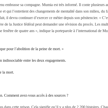
enu embrasse sa compagne. Mumia est très informé. Il conte plusieurs an
site et qui l’entretient des changements de mentalité dans son milieu, du fa
t fait, il devra continuer d’exercer ce métier depuis son pénitencier. « C’
ère de la Justice fédéral peut demander une révision du procès. Les mult
ne fenêtre de quatre ans », indique la porteparole à l’international de 
ue pour l’abolition de la peine de mort. »
ien indissociable entre les deux engagements.
e la mort.
son. Comment avez-vous accès à des sources ?
cette prison. Cela signifie qu’il y a plus de 2 200 histoires. Chaqu