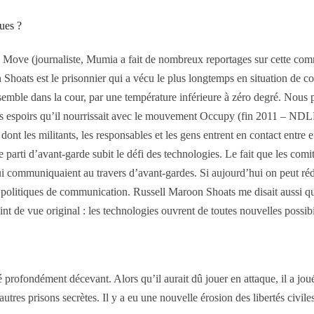
ques ?
e (journaliste, Mumia a fait de nombreux reportages sur cette commu
n Shoats est le prisonnier qui a vécu le plus longtemps en situation de 
ble dans la cour, par une température inférieure à zéro degré. Nous port
es, des espoirs qu’il nourrissait avec le mouvement Occupy (fin 2011 – NDL
 dont les militants, les responsables et les gens entrent en contact entre
 parti d’avant-garde subit le défi des technologies. Le fait que les comi
ui communiquaient au travers d’avant-gardes. Si aujourd’hui on peut réd
 politiques de communication. Russell Maroon Shoats me disait aussi que
int de vue original : les technologies ouvrent de toutes nouvelles possibil
ément décevant. Alors qu’il aurait dû jouer en attaque, il a joué en
tres prisons secrètes. Il y a eu une nouvelle érosion des libertés civiles.