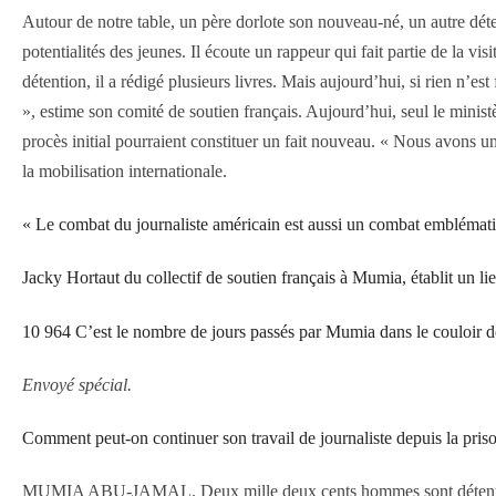
Autour de notre table, un père dorlote son nouveau-né, un autre dét
potentialités des jeunes. Il écoute un rappeur qui fait partie de la vi
détention, il a rédigé plusieurs livres. Mais aujourd’hui, si rien n’es
», estime son comité de soutien français. Aujourd’hui, seul le minist
procès initial pourraient constituer un fait nouveau. « Nous avons u
la mobilisation internationale.
« Le combat du journaliste américain est aussi un combat emblématiq
Jacky Hortaut du collectif de soutien français à Mumia, établit un l
10 964 C’est le nombre de jours passés par Mumia dans le couloir d
Envoyé spécial.
Comment peut-on continuer son travail de journaliste depuis la pri
MUMIA ABU-JAMAL. Deux mille deux cents hommes sont détenus dans 