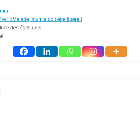
umia !
re ! »
Malade, mumia doit être libéré !
rice des états-unis
al