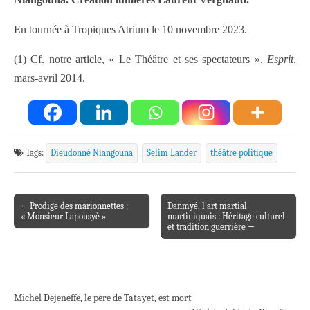
En tournée à Tropiques Atrium le 10 novembre 2023.
(1) Cf. notre article, « Le Théâtre et ses spectateurs »,
Esprit
,
mars-avril 2014.
Tags:
Dieudonné Niangouna
Selim Lander
théâtre politique
← Prodige des marionnettes :
Danmyé, l’art martial
Post navigation
« Monsieur Lapousyè »
martiniquais : Héritage culturel
et tradition guerrière →
Michel Dejeneffe, le père de Tatayet, est mort