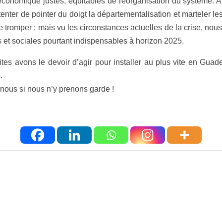
économique justes, équitables de réorganisation du système. Av
contenter de pointer du doigt la départementalisation et martele
se tromper ; mais vu les circonstances actuelles de la crise, no
s et sociales pourtant indispensables à horizon 2025.
 élites avons le devoir d’agir pour installer au plus vite en 
.
 nous si nous n’y prenons garde !