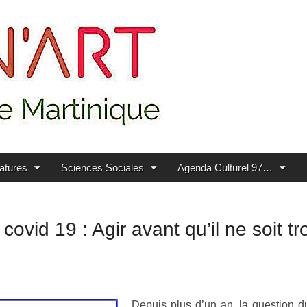
ratures
Sciences Sociales
Agenda Culturel 97…
ovid 19 : Agir avant qu’il ne soit tro
Depuis plus d’un an, la question d