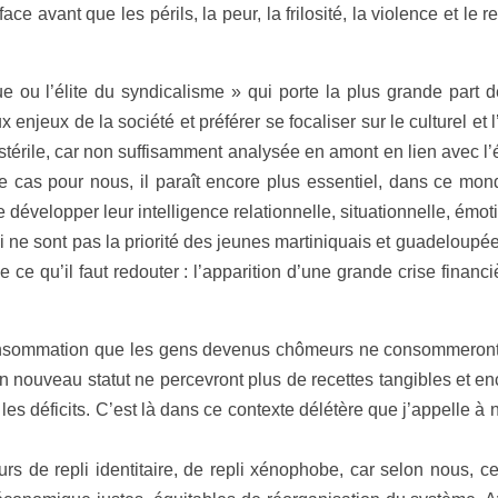
face avant que les périls, la peur, la frilosité, la violence et le
que ou l’élite du syndicalisme » qui porte la plus grande part
jeux de la société et préférer se focaliser sur le culturel et l’
 stérile, car non suffisamment analysée en amont en lien avec l
ce cas pour nous, il paraît encore plus essentiel, dans ce mond
de développer leur intelligence relationnelle, situationnelle, émot
 ne sont pas la priorité des jeunes martiniquais et guadeloupée
 ce qu’il faut redouter : l’apparition d’une grande crise financ
consommation que les gens devenus chômeurs ne consommeront 
un nouveau statut ne percevront plus de recettes tangibles et 
les déficits. C’est là dans ce contexte délétère que j’appelle à
rs de repli identitaire, de repli xénophobe, car selon nous, 