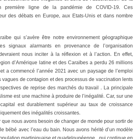
n première ligne de la pandémie de COVID-19. Ces
œur des débats en Europe, aux Etats-Unis et dans nombre
aïbe qui s’avère être notre environnement géographique
des signaux alarmants en provenance de l’organisation
devraient nous inciter à la réflexion et à l’action. En effet,
région d’Amérique latine et des Caraïbes a perdu 26 millions
 et a commencé l’année 2021 avec un paysage de l’emploi
 vagues de contagion et des processus de vaccination lents
rspectives de reprise des marchés du travail . La principale
lisme est une machine à produire de l’inégalité. Car, sur une
capital est durablement supérieur au taux de croissance
iquement des inégalités croissantes.
r que nous avons besoin de changer de monde pour sortir de
r le bébé avec l’eau du bain. Nous avons hérité d’un modèle
a population martiniquaise et guadeloupéenne , qui continue en