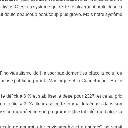
tivité .C’est un système qui reste relativement protecteur, si
 nul doute beaucoup beaucoup plus grave. Mais notre système
individualisme doit laisser rapidement sa place à celui du
 dépense publique pour la Martinique et la Guadeloupe . En ce
 déficit à 3 % et stabiliser la dette pour 2027, et ce au prix
l en coûte » ? D’ailleurs selon le journal les échos dans son
ission européenne son programme de stabilité, qui balise la
s cela ne pourrait être envisageable et au surcroît ne serait