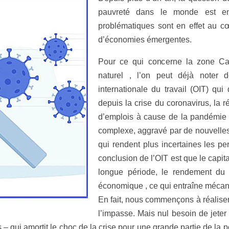
pauvreté dans le monde est e
problématiques sont en effet au c
d’économies émergentes.
Pour ce qui concerne la zone Car
naturel , l’on peut déjà noter 
internationale du travail (OIT) qui 
depuis la crise du coronavirus, la 
d’emplois à cause de la pandémie
complexe, aggravé par de nouvelles
qui rendent plus incertaines les pe
conclusion de l’OIT est que le capita
longue période, le rendement du 
économique , ce qui entraîne mécan
En fait, nous commençons à réalise
l’impasse. Mais nul besoin de jete
s – qui amortit le choc de la crise pour une grande partie de l