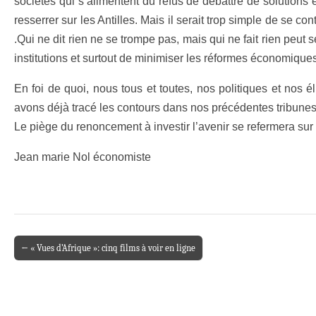
sociétés qui s’alimentent du refus de débattre de solutions 
resserrer sur les Antilles. Mais il serait trop simple de se 
.Qui ne dit rien ne se trompe pas, mais qui ne fait rien peut 
institutions et surtout de minimiser les réformes économique
En foi de quoi, nous tous et toutes, nos politiques et nos
avons déjà tracé les contours dans nos précédentes tribunes
Le piège du renoncement à investir l’avenir se refermera sur
Jean marie Nol économiste
← « Vues d’Afrique »: cinq films à voir en ligne
Post navigation