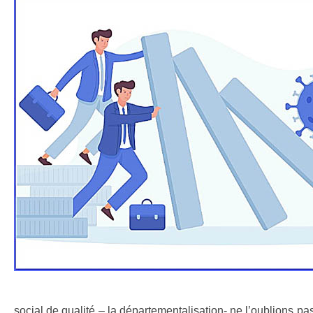
social de qualité – la départementalisation- ne l’oublions pa