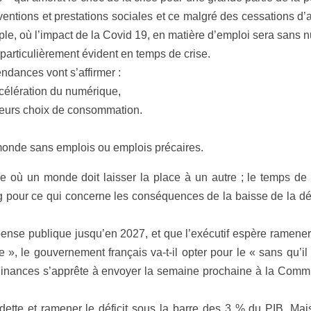
ventions et prestations sociales et ce malgré des cessations d’ac
le, où l’impact de la Covid 19, en matière d’emploi sera sans
 particulièrement évident en temps de crise.
ndances vont s’affirmer :
accélération du numérique,
 leurs choix de consommation.
monde sans emplois ou emplois précaires.
 un monde doit laisser la place à un autre ; le temps de l’
iming pour ce qui concerne les conséquences de la baisse de la
ense publique jusqu’en 2027, et que l’exécutif espère ramener le
te », le gouvernement français va-t-il opter pour le « sans qu’i
s Finances s’apprête à envoyer la semaine prochaine à la Comm
 dette et ramener le déficit sous la barre des 3 % du PIB. Mai