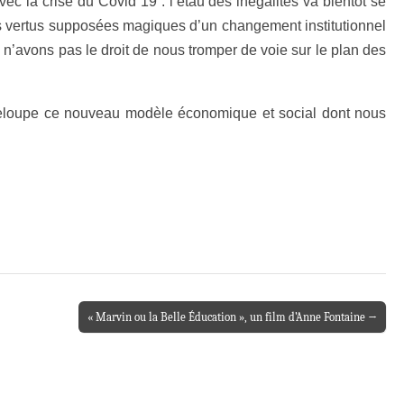
ec la crise du Covid 19 : l’étau des inégalités va bientôt se
r les vertus supposées magiques d’un changement institutionnel
us n’avons pas le droit de nous tromper de voie sur le plan des
Guadeloupe ce nouveau modèle économique et social dont nous
« Marvin ou la Belle Éducation », un film d’Anne Fontaine →