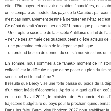
effet d’être payée et recevoir des aides financières, des sub
on le compare au modèle des pays de la Caraïbe , par exemp
n’est pas immuablement destiné à perdurer en l’état, et c’est
Ce débat devrait s’accentuer en 2021, parce que plusieurs te
– Une rupture sociétale de la société Antillaise du fait de l’
– l’envie très affirmée des guadeloupéens d’être acteurs de
– une prochaine réduction de la dépense publique.
– un profond besoin de donner du sens à nos vies dans un 
En somme, nous sommes à ce fameux moment de l’histoire où
collectif, car la difficulté risque de se poser au plan du t
sens, quel est le problème ?
Il résulte que Bercy vise une forte baisse du poids de la dép
d’un effort inédit d’économies. Après le « quoi qu’il en coû
édition du 9 avril 2021 , le ministère de l’Economie et de
trajectoire budgétaire du pays pour le prochain quinquennat.
Dans les faits, Bercy vise l’horizon 2027 pour stabiliser la