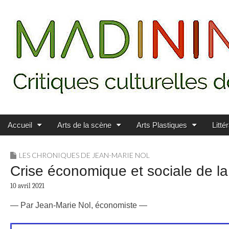
Main menu
Skip to content
MADININ'ART
Accueil
Arts de la scène
Arts Plastiques
Litté
LES CHRONIQUES DE JEAN-MARIE NOL
Crise économique et sociale de la c
10 avril 2021
— Par Jean-Marie Nol, économiste —