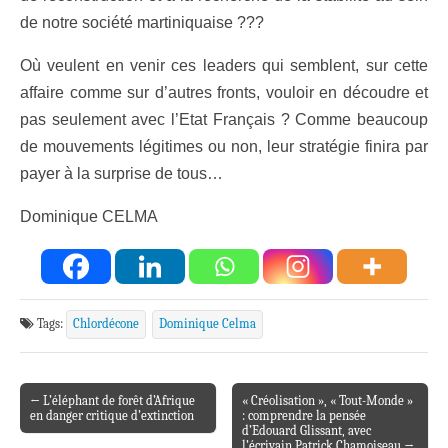
de notre société martiniquaise ???
Où veulent en venir ces leaders qui semblent, sur cette
affaire comme sur d’autres fronts, vouloir en découdre et
pas seulement avec l’Etat Français ? Comme beaucoup
de mouvements légitimes ou non, leur stratégie finira par
payer à la surprise de tous…
Dominique CELMA
Tags:
Chlordécone
Dominique Celma
← L’éléphant de forêt d’Afrique
« Créolisation », « Tout-Monde »
Post navigation
en danger critique d’extinction
: comprendre la pensée
d’Edouard Glissant, avec
l’écrivain Patrick Chamoiseau →